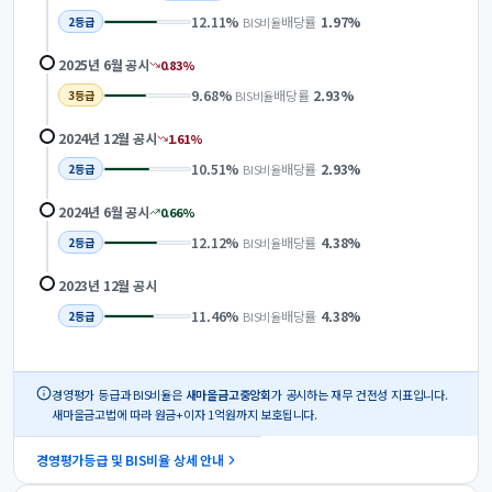
12.11
%
배당률
1.97
%
BIS비율
2
등급
2025년 6월
공시
0.83
%
9.68
%
배당률
2.93
%
BIS비율
3
등급
2024년 12월
공시
1.61
%
10.51
%
배당률
2.93
%
BIS비율
2
등급
2024년 6월
공시
0.66
%
12.12
%
배당률
4.38
%
BIS비율
2
등급
2023년 12월
공시
11.46
%
배당률
4.38
%
BIS비율
2
등급
경영평가 등급과 BIS비율은
새마을금고중앙회
가 공시하는 재무 건전성 지표입니다.
새마을금고법에 따라 원금+이자 1억원까지 보호됩니다.
경영평가등급 및 BIS비율 상세 안내