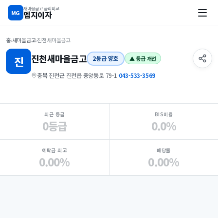
새마을금고 금리비교
MG
엠지이자
홈
›
새마을금고
›
진천새마을금고
진천
새마을금고
진
2등급 양호
▲ 등급 개선
충북 진천군 진천읍 중앙동로 79-1
·
043-533-3569
지점 핵심 지표 요약
최근 등급
BIS비율
0등급
0.0%
예탁금 최고
배당률
0.00%
0.00%
Loading
Ad...