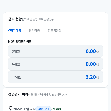
금리 현황
현재 취급 중인 주요 금융상품
정기예금
정기적금
입출금통장
MG더뱅킹정기예금
0.00
3개월
%
0.00
6개월
%
3.20
12개월
%
경영평가 이력
최근 경영실태평가 및 BIS 비율 변화
2025년 12월
공시
2.43
%
CURRENT