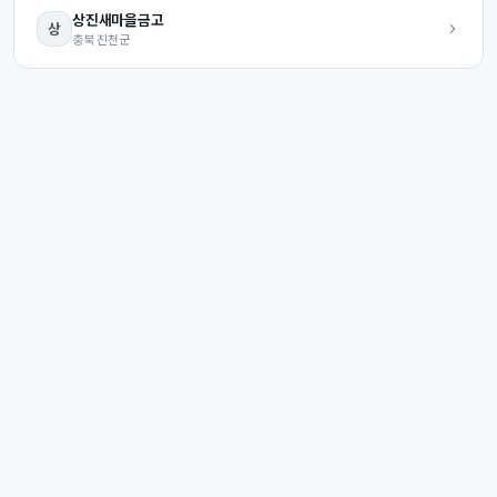
상진
새마을금고
상
충북
진천군