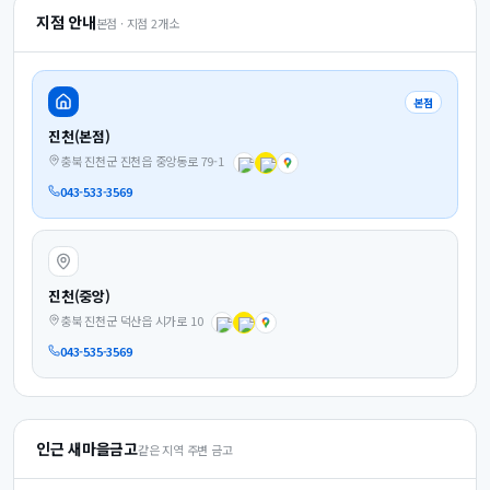
지점 안내
본점 · 지점
2
개소
본점
진천(본점)
충북 진천군 진천읍 중앙동로 79-1
043-533-3569
진천(중앙)
충북 진천군 덕산읍 시가로 10
043-535-3569
인근 새마을금고
같은 지역 주변 금고