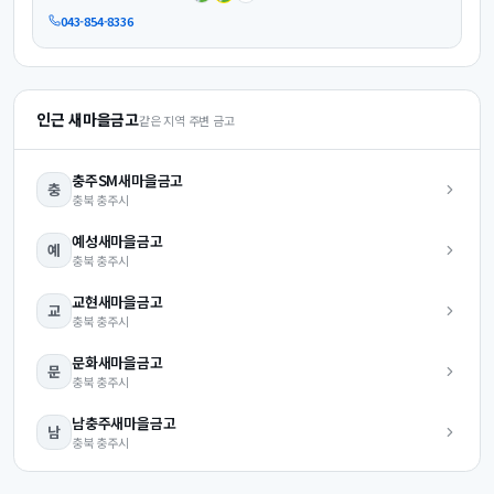
043-854-8336
인근 새마을금고
같은 지역 주변 금고
충주SM
새마을금고
충
충북
충주시
예성
새마을금고
예
충북
충주시
교현
새마을금고
교
충북
충주시
문화
새마을금고
문
충북
충주시
남충주
새마을금고
남
충북
충주시