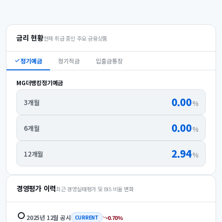
금리 현황
현재 취급 중인 주요 금융상품
정기예금
정기적금
입출금통장
MG더뱅킹정기예금
0.00
3개월
%
0.00
6개월
%
2.94
12개월
%
경영평가 이력
최근 경영실태평가 및 BIS 비율 변화
2025년 12월
공시
0.70
%
CURRENT