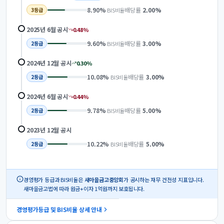
8.90
%
배당률
2.00
%
BIS비율
3
등급
2025년 6월
공시
0.48
%
9.60
%
배당률
3.00
%
BIS비율
2
등급
2024년 12월
공시
0.30
%
10.08
%
배당률
3.00
%
BIS비율
2
등급
2024년 6월
공시
0.44
%
9.78
%
배당률
5.00
%
BIS비율
2
등급
2023년 12월
공시
10.22
%
배당률
5.00
%
BIS비율
2
등급
경영평가 등급과 BIS비율은
새마을금고중앙회
가 공시하는 재무 건전성 지표입니다.
새마을금고법에 따라 원금+이자 1억원까지 보호됩니다.
경영평가등급 및 BIS비율 상세 안내