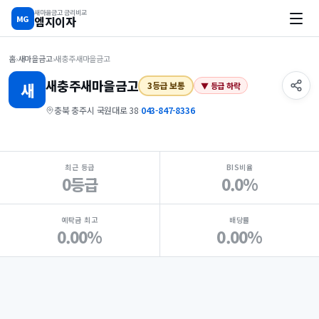
새마을금고 금리비교
MG
엠지이자
홈
›
새마을금고
›
새충주새마을금고
새충주
새마을금고
새
3등급 보통
▼ 등급 하락
충북 충주시 국원대로 38
·
043-847-8336
지점 핵심 지표 요약
최근 등급
BIS비율
0등급
0.0%
예탁금 최고
배당률
0.00%
0.00%
Loading
Ad...