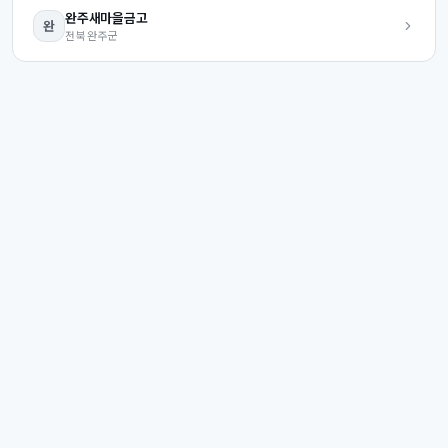
완주
새마을금고
완
전북
완주군