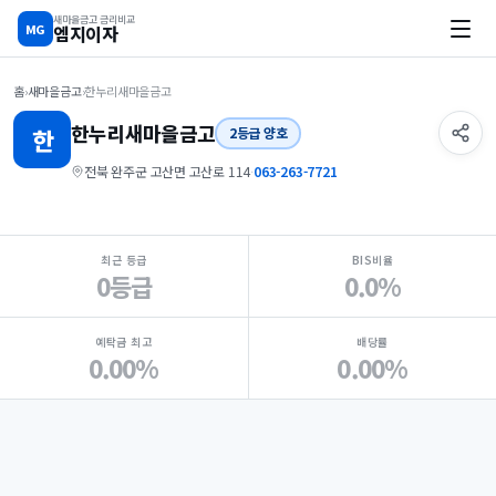
새마을금고 금리비교
MG
엠지이자
홈
›
새마을금고
›
한누리새마을금고
한누리
새마을금고
한
2등급 양호
전북 완주군 고산면 고산로 114
·
063-263-7721
지점 핵심 지표 요약
최근 등급
BIS비율
0등급
0.0%
예탁금 최고
배당률
0.00%
0.00%
Loading
Ad...