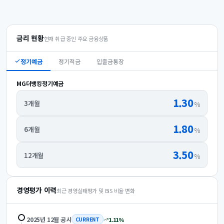
금리 현황
현재 취급 중인 주요 금융상품
정기예금
정기적금
입출금통장
MG더뱅킹정기예금
1.30
3개월
%
1.80
6개월
%
3.50
12개월
%
경영평가 이력
최근 경영실태평가 및 BIS 비율 변화
2025년 12월
공시
1.11
%
CURRENT