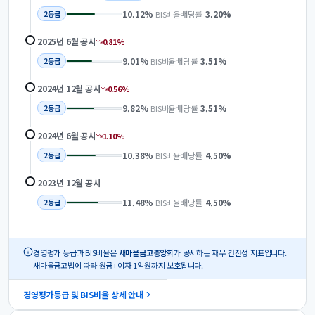
10.12
%
배당률
3.20
%
BIS비율
2
등급
2025년 6월
공시
0.81
%
9.01
%
배당률
3.51
%
BIS비율
2
등급
2024년 12월
공시
0.56
%
9.82
%
배당률
3.51
%
BIS비율
2
등급
2024년 6월
공시
1.10
%
10.38
%
배당률
4.50
%
BIS비율
2
등급
2023년 12월
공시
11.48
%
배당률
4.50
%
BIS비율
2
등급
경영평가 등급과 BIS비율은
새마을금고중앙회
가 공시하는 재무 건전성 지표입니다.
새마을금고법에 따라 원금+이자 1억원까지 보호됩니다.
경영평가등급 및 BIS비율 상세 안내