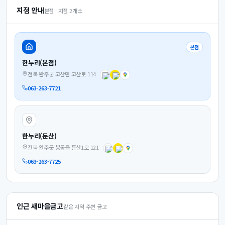
지점 안내
본점 · 지점
2
개소
본점
한누리(본점)
전북 완주군 고산면 고산로 114
063-263-7721
한누리(둔산)
전북 완주군 봉동읍 둔산1로 121
063-263-7725
인근 새마을금고
같은 지역 주변 금고