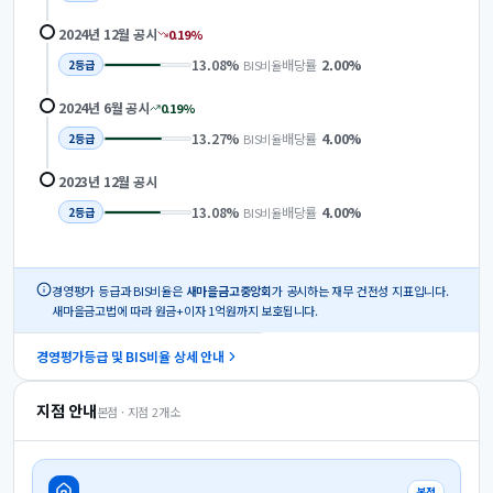
2024년 12월
공시
0.19
%
13.08
%
배당률
2.00
%
BIS비율
2
등급
2024년 6월
공시
0.19
%
13.27
%
배당률
4.00
%
BIS비율
2
등급
2023년 12월
공시
13.08
%
배당률
4.00
%
BIS비율
2
등급
경영평가 등급과 BIS비율은
새마을금고중앙회
가 공시하는 재무 건전성 지표입니다.
새마을금고법에 따라 원금+이자 1억원까지 보호됩니다.
경영평가등급 및 BIS비율 상세 안내
지점 안내
본점 · 지점
2
개소
본점