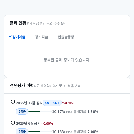
금리 현황
현재 취급 중인 주요 금융상품
정기예금
정기적금
입출금통장
등록된 금리 정보가 없습니다.
경영평가 이력
최근 경영실태평가 및 BIS 비율 변화
2025년 12월
공시
0.01
%
CURRENT
10.17
%
배당률
1.50
%
BIS비율
2
등급
2025년 6월
공시
2.90
%
10.18
%
배당률
2.00
%
BIS비율
2
등급