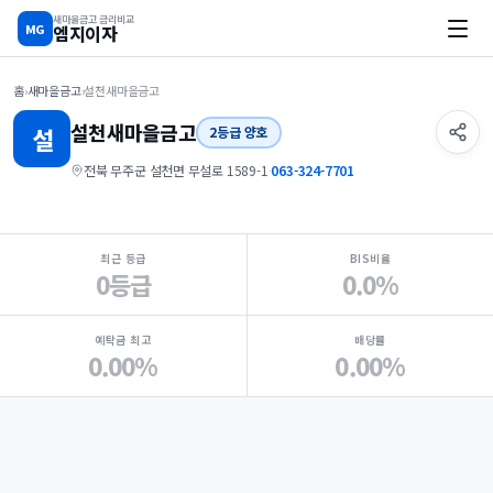
새마을금고 금리비교
MG
엠지이자
홈
›
새마을금고
›
설천새마을금고
설천
새마을금고
설
2등급 양호
전북 무주군 설천면 무설로 1589-1
·
063-324-7701
지점 핵심 지표 요약
최근 등급
BIS비율
0등급
0.0%
예탁금 최고
배당률
0.00%
0.00%
Loading
Ad...