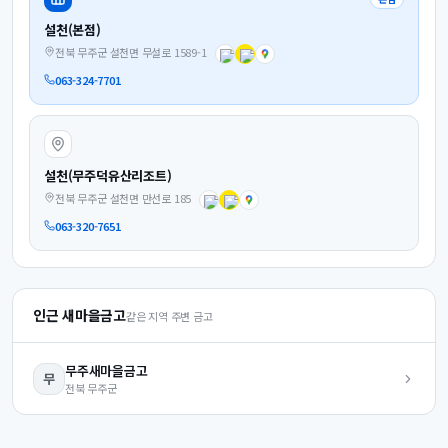
설천(본점)
전북 무주군 설천면 무설로 1589-1
063-324-7701
설천(무주덕유산리조트)
전북 무주군 설천면 만선로 185
063-320-7651
인근 새마을금고
같은 지역 주변 금고
무주
새마을금고
무
전북
무주군