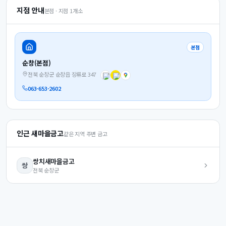
지점 안내
본점 · 지점
1
개소
본점
순창(본점)
전북 순창군 순창읍 장류로 347
063-653-2602
인근 새마을금고
같은 지역 주변 금고
쌍치
새마을금고
쌍
전북
순창군