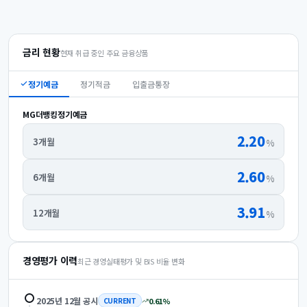
금리 현황
현재 취급 중인 주요 금융상품
정기예금
정기적금
입출금통장
MG더뱅킹정기예금
2.20
3개월
%
2.60
6개월
%
3.91
12개월
%
경영평가 이력
최근 경영실태평가 및 BIS 비율 변화
2025년 12월
공시
0.61
%
CURRENT