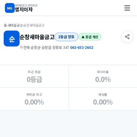
새마을금고 금리비교
MG
엠지이자
홈
›
새마을금고
›
순창새마을금고
순창
새마을금고
순
2등급 양호
▲ 등급 개선
전북 순창군 순창읍 장류로 347
·
063-653-2602
지점 핵심 지표 요약
최근 등급
BIS비율
0등급
0.0%
예탁금 최고
배당률
0.00%
0.00%
Loading
Ad...