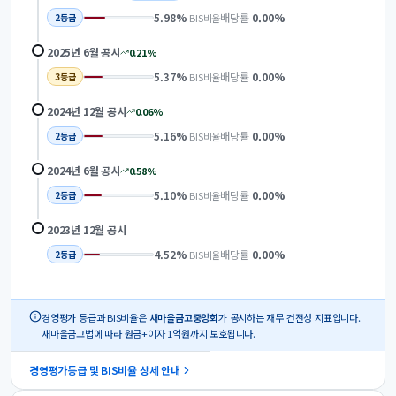
5.98
%
배당률
0.00
%
BIS비율
2
등급
2025년 6월
공시
0.21
%
5.37
%
배당률
0.00
%
BIS비율
3
등급
2024년 12월
공시
0.06
%
5.16
%
배당률
0.00
%
BIS비율
2
등급
2024년 6월
공시
0.58
%
5.10
%
배당률
0.00
%
BIS비율
2
등급
2023년 12월
공시
4.52
%
배당률
0.00
%
BIS비율
2
등급
경영평가 등급과 BIS비율은
새마을금고중앙회
가 공시하는 재무 건전성 지표입니다.
새마을금고법에 따라 원금+이자 1억원까지 보호됩니다.
경영평가등급 및 BIS비율 상세 안내