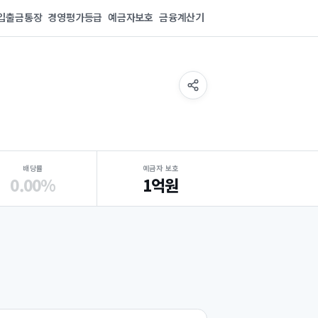
입출금통장
경영평가등급
예금자보호
금융계산기
배당률
예금자 보호
0.00%
1억원