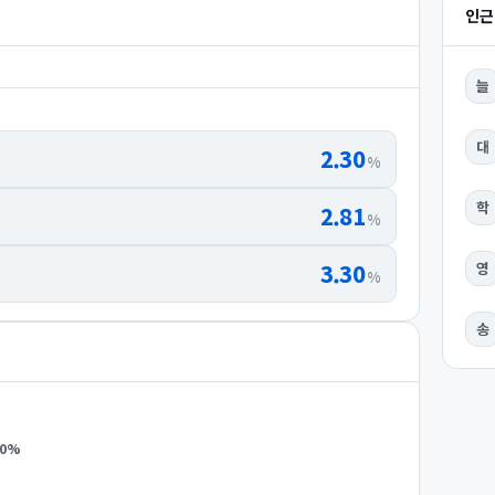
인근
늘
대
2.30
%
학
2.81
%
3.30
영
%
송
0
%