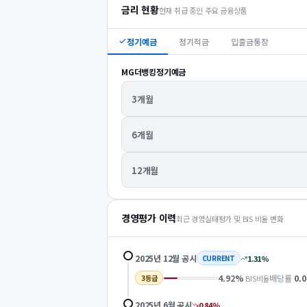
금리 현황
현재 취급 중인 주요 금융상품
정기예금
정기적금
입출금통장
MG더뱅킹정기예금
3개월
6개월
12개월
경영평가 이력
최근 경영실태평가 및 BIS 비율 변화
2025년 12월
공시
1.31
%
CURRENT
4.92
%
배당률
0.0
BIS비율
3
등급
2025년 6월
공시
0.84
%