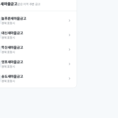
 새마을금고
같은 지역 주변 금고
늘푸른
새마을금고
경북
포항시
대신
새마을금고
경북
포항시
학산
새마을금고
경북
포항시
영포
새마을금고
경북
포항시
송도
새마을금고
경북
포항시