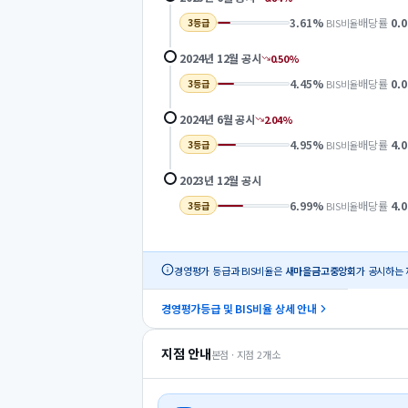
3.61
%
배당률
0.0
BIS비율
3
등급
2024년 12월
공시
0.50
%
4.45
%
배당률
0.0
BIS비율
3
등급
2024년 6월
공시
2.04
%
4.95
%
배당률
4.0
BIS비율
3
등급
2023년 12월
공시
6.99
%
배당률
4.0
BIS비율
3
등급
경영평가 등급과 BIS비율은
새마을금고중앙회
가 공시하는 
경영평가등급 및 BIS비율 상세 안내
지점 안내
본점 · 지점
2
개소