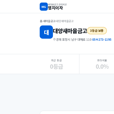
새마을금고 금리비교
MG
엠지이자
홈
›
새마을금고
›
대양새마을금고
대양
새마을금고
대
3등급 보통
경북 포항시 남구 대해로 110
·
054-273-1195
지점 핵심 지표 요약
최근 등급
BIS비율
0등급
0.0%
Loading
Ad...