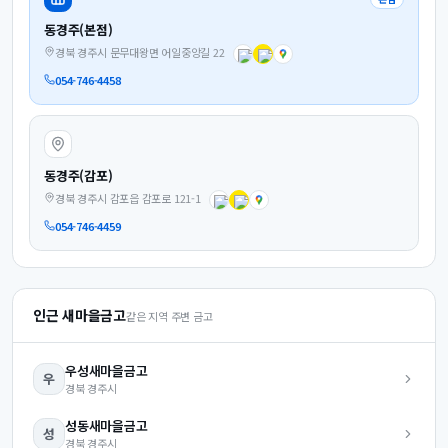
동경주(본점)
경북 경주시 문무대왕면 어일중앙길 22
054-746-4458
동경주(감포)
경북 경주시 감포읍 감포로 121-1
054-746-4459
인근 새마을금고
같은 지역 주변 금고
우성
새마을금고
우
경북
경주시
성동
새마을금고
성
경북
경주시