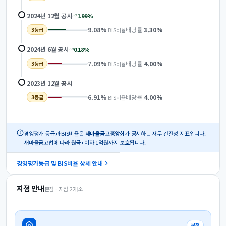
2024년 12월
공시
1.99
%
9.08
%
배당률
3.30
%
BIS비율
3
등급
2024년 6월
공시
0.18
%
7.09
%
배당률
4.00
%
BIS비율
3
등급
2023년 12월
공시
6.91
%
배당률
4.00
%
BIS비율
3
등급
경영평가 등급과 BIS비율은
새마을금고중앙회
가 공시하는 재무 건전성 지표입니다.
새마을금고법에 따라 원금+이자 1억원까지 보호됩니다.
경영평가등급 및 BIS비율 상세 안내
지점 안내
본점 · 지점
2
개소
본점