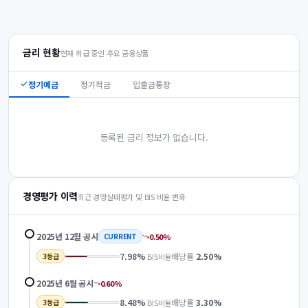
금리 현황
현재 취급 중인 주요 금융상품
정기예금
정기적금
입출금통장
등록된 금리 정보가 없습니다.
경영평가 이력
최근 경영실태평가 및 BIS 비율 변화
2025년 12월
공시
0.50
%
CURRENT
7.98
%
배당률
2.50
%
BIS비율
3
등급
2025년 6월
공시
0.60
%
8.48
%
배당률
3.30
%
BIS비율
3
등급