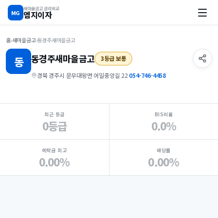
새마을금고 금리비교
MG
엠지이자
홈
›
새마을금고
›
동경주새마을금고
동경주
새마을금고
동
3등급 보통
경북 경주시 문무대왕면 어일중앙길 22
·
054-746-4458
지점 핵심 지표 요약
최근 등급
BIS비율
0등급
0.0%
예탁금 최고
배당률
0.00%
0.00%
Loading
Ad...