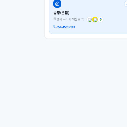
송정(본점)
경북 구미시 백산로 70
054-452-5343