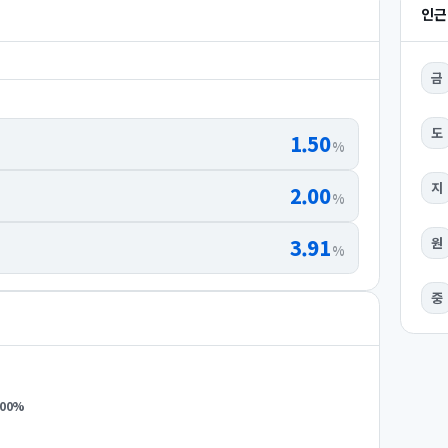
인근
금
도
1.50
%
지
2.00
%
3.91
원
%
중
.00
%