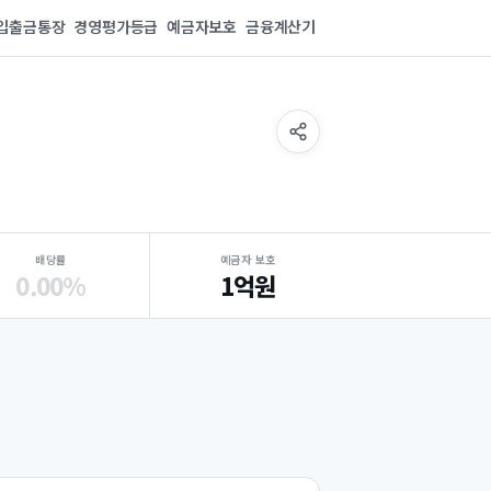
입출금통장
경영평가등급
예금자보호
금융계산기
배당률
예금자 보호
0.00%
1억원