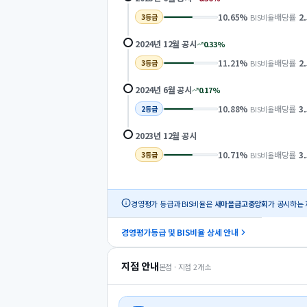
10.65
%
배당률
2
BIS비율
3
등급
2024년 12월
공시
0.33
%
11.21
%
배당률
2
BIS비율
3
등급
2024년 6월
공시
0.17
%
10.88
%
배당률
3
BIS비율
2
등급
2023년 12월
공시
10.71
%
배당률
3
BIS비율
3
등급
경영평가 등급과 BIS비율은
새마을금고중앙회
가 공시하는 
경영평가등급 및 BIS비율 상세 안내
지점 안내
본점 · 지점
2
개소