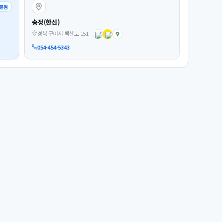
본점
송정(한신)
경북 구미시 백산로 151
054-454-5343