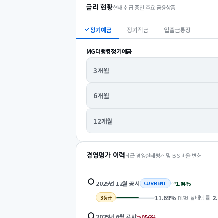
금리 현황
현재 취급 중인 주요 금융상품
정기예금
정기적금
입출금통장
MG더뱅킹정기예금
3개월
6개월
12개월
경영평가 이력
최근 경영실태평가 및 BIS 비율 변화
2025년 12월
공시
1.04
%
CURRENT
11.69
%
배당률
2
BIS비율
3
등급
2025년 6월
공시
0.56
%