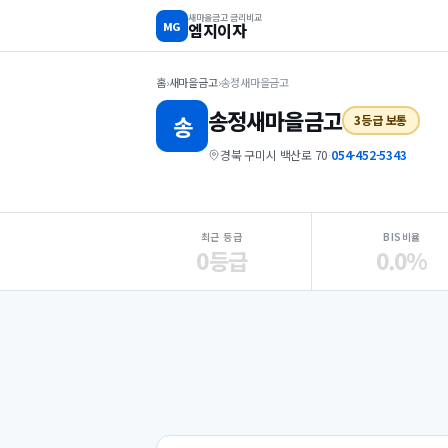
새마을금고 금리비교
MG
엠지이자
홈
›
새마을금고
›
송정새마을금고
송정
새마을금고
송
3등급 보통
경북 구미시 백산로 70
·
054-452-5343
지점 핵심 지표 요약
최근 등급
BIS비율
0등급
0.0%
Loading
Ad...