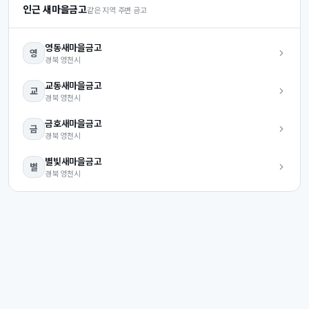
인근 새마을금고
같은 지역 주변 금고
영동
새마을금고
영
경북
영천시
교동
새마을금고
교
경북
영천시
금호
새마을금고
금
경북
영천시
별빛
새마을금고
별
경북
영천시