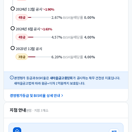
2024년 12월
공시
1.90
%
2.67
%
배당률
0.00
%
BIS비율
4
등급
2024년 6월
공시
1.63
%
4.57
%
배당률
4.00
%
BIS비율
4
등급
2023년 12월
공시
6.20
%
배당률
4.00
%
BIS비율
3
등급
경영평가 등급과 BIS비율은
새마을금고중앙회
가 공시하는 재무 건전성 지표입니다.
새마을금고법에 따라 원금+이자 1억원까지 보호됩니다.
경영평가등급 및 BIS비율 상세 안내
지점 안내
본점 · 지점
3
개소
본점