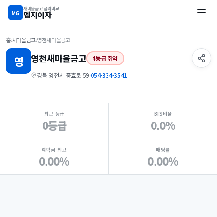
새마을금고 금리비교
MG
엠지이자
홈
›
새마을금고
›
영천새마을금고
영천
새마을금고
영
4등급 취약
경북 영천시 충효로 59
·
054-334-3541
지점 핵심 지표 요약
최근 등급
BIS비율
0등급
0.0%
예탁금 최고
배당률
0.00%
0.00%
Loading
Ad...