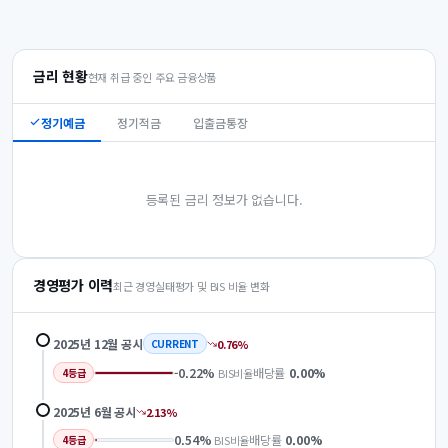
금리 현황
현재 취급 중인 주요 금융상품
정기예금
정기적금
입출금통장
등록된 금리 정보가 없습니다.
경영평가 이력
최근 경영실태평가 및 BIS 비율 변화
2025년 12월
공시
0.76
%
CURRENT
-0.22
%
배당률
0.00
%
BIS비율
4
등급
2025년 6월
공시
2.13
%
0.54
%
배당률
0.00
%
BIS비율
4
등급