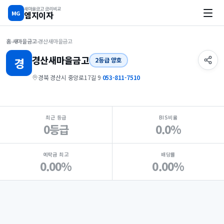
새마을금고 금리비교
MG
엠지이자
홈
›
새마을금고
›
경산새마을금고
경산
새마을금고
경
2등급 양호
경북 경산시 중앙로17길 9
·
053-811-7510
지점 핵심 지표 요약
최근 등급
BIS비율
0등급
0.0%
예탁금 최고
배당률
0.00%
0.00%
Loading
Ad...