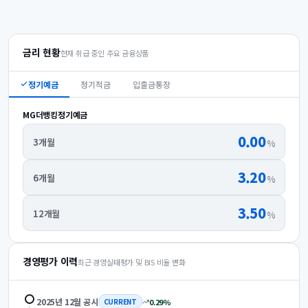
금리 현황
현재 취급 중인 주요 금융상품
정기예금
정기적금
입출금통장
MG더뱅킹정기예금
0.00
3개월
%
3.20
6개월
%
3.50
12개월
%
경영평가 이력
최근 경영실태평가 및 BIS 비율 변화
2025년 12월
공시
0.29
%
CURRENT