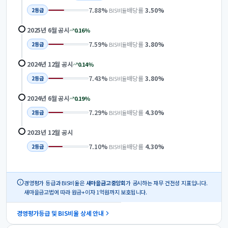
7.88
%
배당률
3.50
%
BIS비율
2
등급
2025년 6월
공시
0.16
%
7.59
%
배당률
3.80
%
BIS비율
2
등급
2024년 12월
공시
0.14
%
7.43
%
배당률
3.80
%
BIS비율
2
등급
2024년 6월
공시
0.19
%
7.29
%
배당률
4.30
%
BIS비율
2
등급
2023년 12월
공시
7.10
%
배당률
4.30
%
BIS비율
2
등급
경영평가 등급과 BIS비율은
새마을금고중앙회
가 공시하는 재무 건전성 지표입니다.
새마을금고법에 따라 원금+이자 1억원까지 보호됩니다.
경영평가등급 및 BIS비율 상세 안내