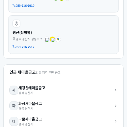
053-716-7910
경산(정평역)
경북 경산시 성동로 2
053-716-7517
인근 새마을금고
같은 지역 주변 금고
새경산
새마을금고
새
경북
경산시
화성
새마을금고
화
경북
경산시
다문
새마을금고
다
경북
경산시