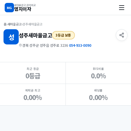
새마을금고 금리비교
MG
엠지이자
홈
›
새마을금고
›
성주새마을금고
성주
새마을금고
성
3등급 보통
경북 성주군 성주읍 성주로 3236
·
054-933-0090
지점 핵심 지표 요약
최근 등급
BIS비율
0등급
0.0%
예탁금 최고
배당률
0.00%
0.00%
Loading
Ad...