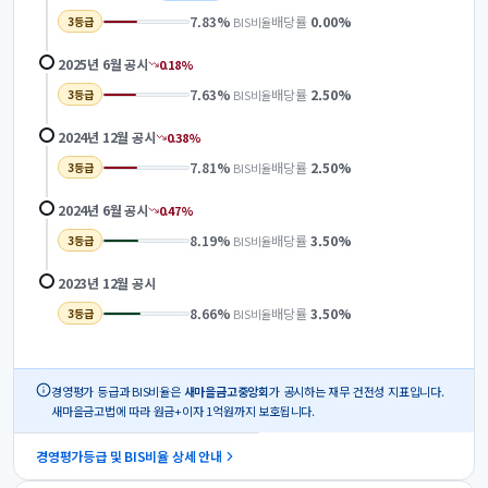
7.83
%
배당률
0.00
%
BIS비율
3
등급
2025년 6월
공시
0.18
%
7.63
%
배당률
2.50
%
BIS비율
3
등급
2024년 12월
공시
0.38
%
7.81
%
배당률
2.50
%
BIS비율
3
등급
2024년 6월
공시
0.47
%
8.19
%
배당률
3.50
%
BIS비율
3
등급
2023년 12월
공시
8.66
%
배당률
3.50
%
BIS비율
3
등급
경영평가 등급과 BIS비율은
새마을금고중앙회
가 공시하는 재무 건전성 지표입니다.
새마을금고법에 따라 원금+이자 1억원까지 보호됩니다.
경영평가등급 및 BIS비율 상세 안내