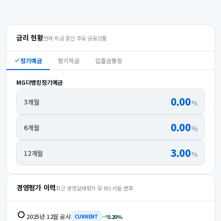
금리 현황
현재 취급 중인 주요 금융상품
정기예금
정기적금
입출금통장
MG더뱅킹정기예금
0.00
3개월
%
0.00
6개월
%
3.00
12개월
%
경영평가 이력
최근 경영실태평가 및 BIS 비율 변화
2025년 12월
공시
0.20
%
CURRENT