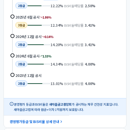
12.22
%
배당률
2.50
%
BIS비율
2
등급
2025년 6월
공시
1.86
%
12.34
%
배당률
3.41
%
BIS비율
3
등급
2024년 12월
공시
0.14
%
14.20
%
배당률
3.41
%
BIS비율
2
등급
2024년 6월
공시
1.33
%
14.34
%
배당률
4.00
%
BIS비율
2
등급
2023년 12월
공시
13.01
%
배당률
4.00
%
BIS비율
2
등급
경영평가 등급과 BIS비율은
새마을금고중앙회
가 공시하는 재무 건전성 지표입니다.
새마을금고법에 따라 원금+이자 1억원까지 보호됩니다.
경영평가등급 및 BIS비율 상세 안내