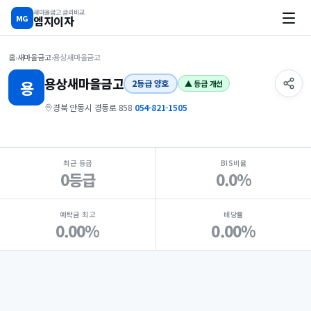
새마을금고 금리비교
MG
엠지이자
홈
›
새마을금고
›
용상새마을금고
용상
새마을금고
용
2등급 양호
▲ 등급 개선
경북 안동시 경동로 858
·
054-821-1505
지점 핵심 지표 요약
최근 등급
BIS비율
0등급
0.0%
예탁금 최고
배당률
0.00%
0.00%
Loading
Ad...