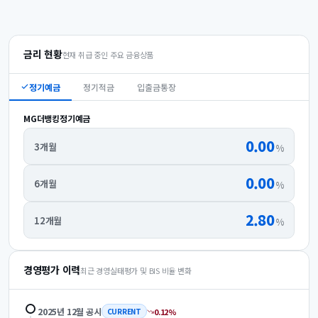
금리 현황
현재 취급 중인 주요 금융상품
정기예금
정기적금
입출금통장
MG더뱅킹정기예금
0.00
3개월
%
0.00
6개월
%
2.80
12개월
%
경영평가 이력
최근 경영실태평가 및 BIS 비율 변화
2025년 12월
공시
0.12
%
CURRENT