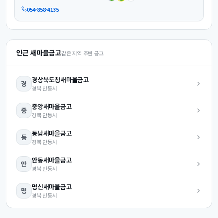
054-858-4135
인근 새마을금고
같은 지역 주변 금고
경상북도청
새마을금고
경
경북
안동시
중앙
새마을금고
중
경북
안동시
동남
새마을금고
동
경북
안동시
안동
새마을금고
안
경북
안동시
명신
새마을금고
명
경북
안동시