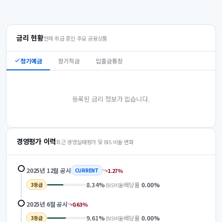
금리 현황
현재 취급 중인 주요 금융상품
정기예금
정기적금
입출금통장
등록된 금리 정보가 없습니다.
경영평가 이력
최근 경영실태평가 및 BIS 비율 변화
2025년 12월
공시
1.27
%
CURRENT
8.34
%
배당률
0.00
%
BIS비율
3
등급
2025년 6월
공시
0.63
%
9.61
%
배당률
0.00
%
BIS비율
3
등급