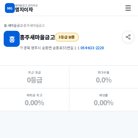
새마을금고 금리비교
MG
엠지이자
홈
›
새마을금고
›
흥주새마을금고
흥주
새마을금고
흥
3등급 보통
경북 영주시 순흥면 순흥로55번길 1-1
·
054-633-2220
지점 핵심 지표 요약
최근 등급
BIS비율
0등급
0.0%
예탁금 최고
배당률
0.00%
0.00%
Loading
Ad...