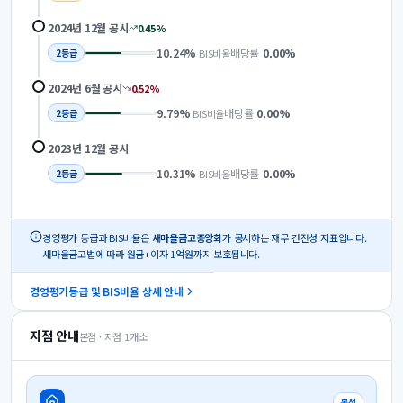
2024년 12월
공시
0.45
%
10.24
%
배당률
0.00
%
BIS비율
2
등급
2024년 6월
공시
0.52
%
9.79
%
배당률
0.00
%
BIS비율
2
등급
2023년 12월
공시
10.31
%
배당률
0.00
%
BIS비율
2
등급
경영평가 등급과 BIS비율은
새마을금고중앙회
가 공시하는 재무 건전성 지표입니다.
새마을금고법에 따라 원금+이자 1억원까지 보호됩니다.
경영평가등급 및 BIS비율 상세 안내
지점 안내
본점 · 지점
1
개소
본점