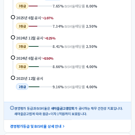
7.65
%
배당률
0.00
%
BIS비율
3
등급
2025년 6월
공시
1.07
%
7.34
%
배당률
2.50
%
BIS비율
3
등급
2024년 12월
공시
0.25
%
8.41
%
배당률
2.50
%
BIS비율
3
등급
2024년 6월
공시
0.50
%
8.66
%
배당률
4.00
%
BIS비율
3
등급
2023년 12월
공시
9.16
%
배당률
4.00
%
BIS비율
2
등급
경영평가 등급과 BIS비율은
새마을금고중앙회
가 공시하는 재무 건전성 지표입니다.
새마을금고법에 따라 원금+이자 1억원까지 보호됩니다.
경영평가등급 및 BIS비율 상세 안내