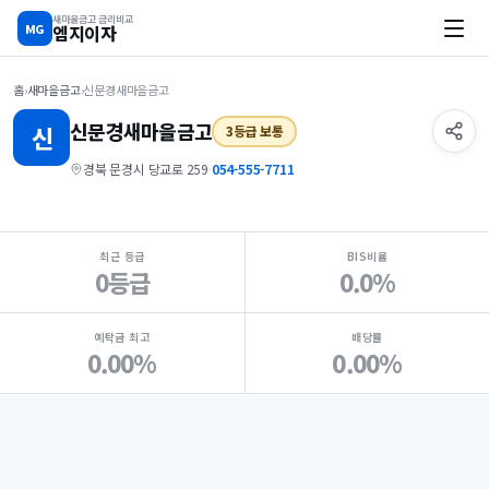
새마을금고 금리비교
MG
엠지이자
홈
›
새마을금고
›
신문경새마을금고
신문경
새마을금고
신
3등급 보통
경북 문경시 당교로 259
·
054-555-7711
지점 핵심 지표 요약
최근 등급
BIS비율
0등급
0.0%
예탁금 최고
배당률
0.00%
0.00%
Loading
Ad...