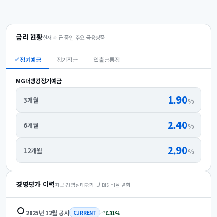
금리 현황
현재 취급 중인 주요 금융상품
정기예금
정기적금
입출금통장
MG더뱅킹정기예금
1.90
3개월
%
2.40
6개월
%
2.90
12개월
%
경영평가 이력
최근 경영실태평가 및 BIS 비율 변화
2025년 12월
공시
0.31
%
CURRENT