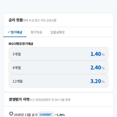
금리 현황
현재 취급 중인 주요 금융상품
정기예금
정기적금
입출금통장
MG더뱅킹정기예금
1.40
3개월
%
2.40
6개월
%
3.20
12개월
%
경영평가 이력
최근 경영실태평가 및 BIS 비율 변화
2025년 12월
공시
1.29
%
CURRENT