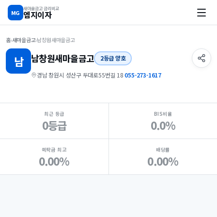
새마을금고 금리비교
MG
엠지이자
홈
›
새마을금고
›
남창원새마을금고
남창원
새마을금고
남
2등급 양호
경남 창원시 성산구 두대로55번길 18
·
055-273-1617
지점 핵심 지표 요약
최근 등급
BIS비율
0등급
0.0%
예탁금 최고
배당률
0.00%
0.00%
Loading
Ad...