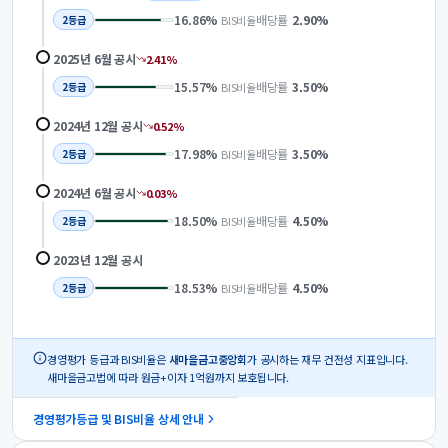
16.86
%
배당률
2.90
%
BIS비율
2
등급
2025년 6월
공시
2.41
%
15.57
%
배당률
3.50
%
BIS비율
2
등급
2024년 12월
공시
0.52
%
17.98
%
배당률
3.50
%
BIS비율
2
등급
2024년 6월
공시
0.03
%
18.50
%
배당률
4.50
%
BIS비율
2
등급
2023년 12월
공시
18.53
%
배당률
4.50
%
BIS비율
2
등급
경영평가 등급과 BIS비율은
새마을금고중앙회
가 공시하는 재무 건전성 지표입니다.
새마을금고법에 따라 원금+이자 1억원까지 보호됩니다.
경영평가등급 및 BIS비율 상세 안내