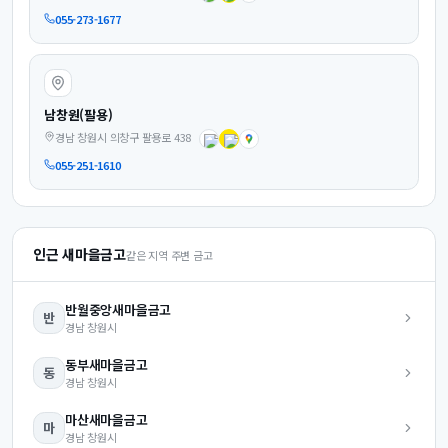
055-273-1677
남창원(팔용)
경남 창원시 의창구 팔용로 438
055-251-1610
인근 새마을금고
같은 지역 주변 금고
반월중앙
새마을금고
반
경남
창원시
동부
새마을금고
동
경남
창원시
마산
새마을금고
마
경남
창원시