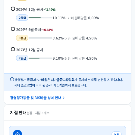
2024년 12월
공시
1.49
%
10.11
%
배당률
0.00
%
BIS비율
2
등급
2024년 6월
공시
0.48
%
8.62
%
배당률
4.50
%
BIS비율
3
등급
2023년 12월
공시
9.10
%
배당률
4.50
%
BIS비율
2
등급
경영평가 등급과 BIS비율은
새마을금고중앙회
가 공시하는 재무 건전성 지표입니다.
새마을금고법에 따라 원금+이자 1억원까지 보호됩니다.
경영평가등급 및 BIS비율 상세 안내
지점 안내
본점 · 지점
3
개소
본점