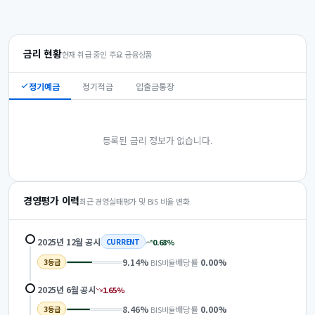
금리 현황
현재 취급 중인 주요 금융상품
정기예금
정기적금
입출금통장
등록된 금리 정보가 없습니다.
경영평가 이력
최근 경영실태평가 및 BIS 비율 변화
2025년 12월
공시
0.68
%
CURRENT
9.14
%
배당률
0.00
%
BIS비율
3
등급
2025년 6월
공시
1.65
%
8.46
%
배당률
0.00
%
BIS비율
3
등급