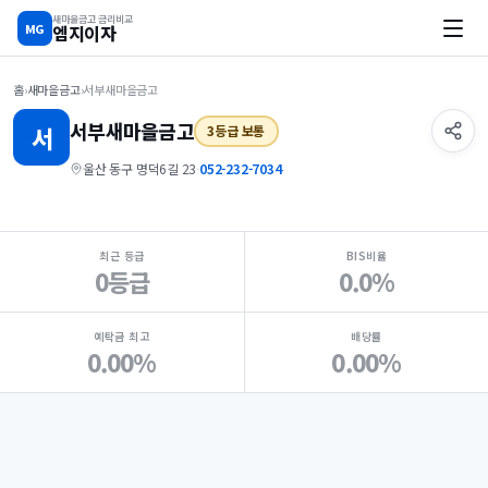
새마을금고 금리비교
MG
엠지이자
홈
›
새마을금고
›
서부새마을금고
서부
새마을금고
서
3등급 보통
울산 동구 명덕6길 23
·
052-232-7034
지점 핵심 지표 요약
최근 등급
BIS비율
0등급
0.0%
예탁금 최고
배당률
0.00%
0.00%
Loading
Ad...