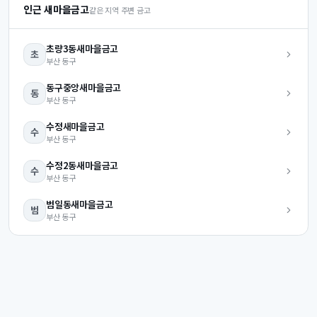
인근 새마을금고
같은 지역 주변 금고
초량3동
새마을금고
초
부산
동구
동구중앙
새마을금고
동
부산
동구
수정
새마을금고
수
부산
동구
수정2동
새마을금고
수
부산
동구
범일동
새마을금고
범
부산
동구