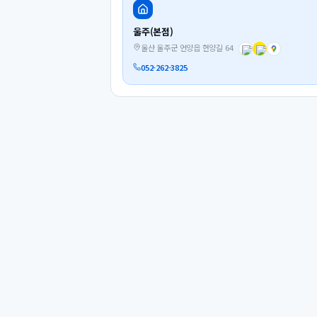
울주(본점)
울산 울주군 언양읍 헌양길 64
052-262-3825