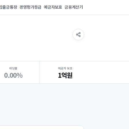
입출금통장
경영평가등급
예금자보호
금융계산기
배당률
예금자 보호
0.00%
1억원