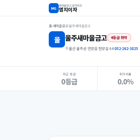
새마을금고 금리비교
MG
엠지이자
홈
›
새마을금고
›
울주새마을금고
울주
새마을금고
울
4등급 취약
울산 울주군 언양읍 헌양길 64
·
052-262-3825
지점 핵심 지표 요약
최근 등급
BIS비율
0등급
0.0%
Loading
Ad...