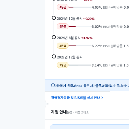
4.05
%
배당률
0.0
BIS비율
4
등급
2024년 12월
공시
0.20
%
6.02
%
배당률
0.0
BIS비율
4
등급
2024년 6월
공시
1.92
%
6.22
%
배당률
1.5
BIS비율
3
등급
2023년 12월
공시
8.14
%
배당률
1.5
BIS비율
3
등급
경영평가 등급과 BIS비율은
새마을금고중앙회
가 공시하는 
경영평가등급 및 BIS비율 상세 안내
지점 안내
본점 · 지점
2
개소