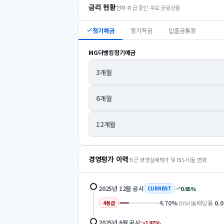
금리 현황
현재 취급 중인 주요 금융상품
정기예금
정기적금
입출금통장
MG더뱅킹정기예금
3개월
6개월
12개월
경영평가 이력
최근 경영실태평가 및 BIS 비율 변화
2025년 12월
공시
0.65
%
CURRENT
4.70
%
배당률
0.0
BIS비율
4
등급
2025년 6월
공시
1.97
%