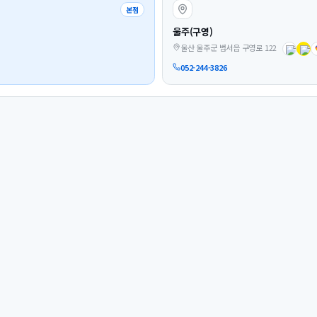
본점
울주(구영)
울산 울주군 범서읍 구영로 122
052-244-3826