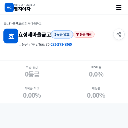
새마을금고 금리비교
MG
엠지이자
홈
›
새마을금고
›
효성새마을금고
효성
새마을금고
효
2등급 양호
▼ 등급 하락
울산 남구 납도로 30
·
052-278-7865
지점 핵심 지표 요약
최근 등급
BIS비율
0등급
0.0%
예탁금 최고
배당률
0.00%
0.00%
Loading
Ad...