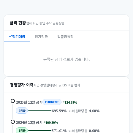
금리 현황
현재 취급 중인 주요 금융상품
정기예금
정기적금
입출금통장
등록된 금리 정보가 없습니다.
경영평가 이력
최근 경영실태평가 및 BIS 비율 변화
2025년 12월
공시
124.58
%
CURRENT
695.59
%
배당률
4.00
%
BIS비율
2
등급
2024년 12월
공시
109.39
%
571.01
%
배당률
0.00
%
BIS비율
1
등급