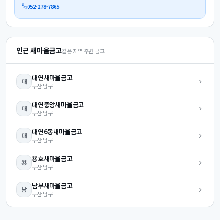
052-278-7865
인근 새마을금고
같은 지역 주변 금고
대연
새마을금고
대
부산
남구
대연중앙
새마을금고
대
부산
남구
대연6동
새마을금고
대
부산
남구
용호
새마을금고
용
부산
남구
남부
새마을금고
남
부산
남구