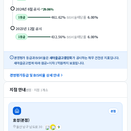
2024년 6월
공시
29.06
%
461.62
%
배당률
6.00
%
BIS비율
1
등급
2023년 12월
공시
432.56
%
배당률
6.00
%
BIS비율
1
등급
경영평가 등급과 BIS비율은
새마을금고중앙회
가 공시하는 재무 건전성 지표입니다.
새마을금고법에 따라 원금+이자 1억원까지 보호됩니다.
경영평가등급 및 BIS비율 상세 안내
지점 안내
본점 · 지점
1
개소
본점
효성(본점)
울산 남구 납도로 30