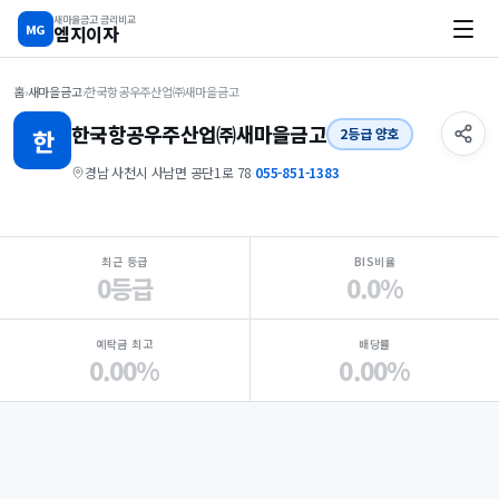
새마을금고 금리비교
MG
엠지이자
홈
›
새마을금고
›
한국항공우주산업㈜새마을금고
한국항공우주산업㈜
새마을금고
한
2등급 양호
경남 사천시 사남면 공단1로 78
·
055-851-1383
지점 핵심 지표 요약
최근 등급
BIS비율
0등급
0.0%
예탁금 최고
배당률
0.00%
0.00%
Loading
Ad...