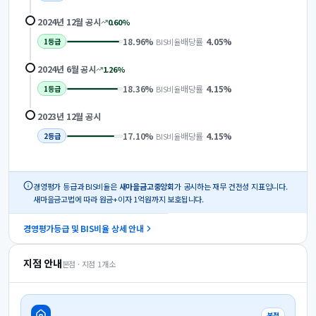
2024년 12월
공시
0.60
%
18.96
%
배당률
4.05
%
BIS비율
1
등급
2024년 6월
공시
1.26
%
18.36
%
배당률
4.15
%
BIS비율
1
등급
2023년 12월
공시
17.10
%
배당률
4.15
%
BIS비율
2
등급
경영평가 등급과 BIS비율은
새마을금고중앙회
가 공시하는 재무 건전성 지표입니다.
새마을금고법에 따라 원금+이자 1억원까지 보호됩니다.
경영평가등급 및 BIS비율 상세 안내
지점 안내
본점 · 지점
1
개소
본점