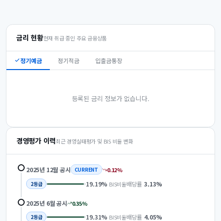
금리 현황
현재 취급 중인 주요 금융상품
정기예금
정기적금
입출금통장
등록된 금리 정보가 없습니다.
경영평가 이력
최근 경영실태평가 및 BIS 비율 변화
2025년 12월
공시
0.12
%
CURRENT
19.19
%
배당률
3.13
%
BIS비율
2
등급
2025년 6월
공시
0.35
%
19.31
%
배당률
4.05
%
BIS비율
2
등급