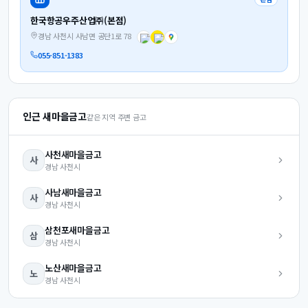
한국항공우주산업㈜(본점)
경남 사천시 사남면 공단1로 78
055-851-1383
인근 새마을금고
같은 지역 주변 금고
사천
새마을금고
사
경남
사천시
사남
새마을금고
사
경남
사천시
삼천포
새마을금고
삼
경남
사천시
노산
새마을금고
노
경남
사천시