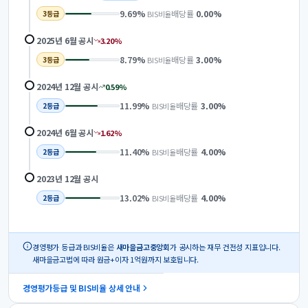
9.69
%
배당률
0.00
%
BIS비율
3
등급
2025년 6월
공시
3.20
%
8.79
%
배당률
3.00
%
BIS비율
3
등급
2024년 12월
공시
0.59
%
11.99
%
배당률
3.00
%
BIS비율
2
등급
2024년 6월
공시
1.62
%
11.40
%
배당률
4.00
%
BIS비율
2
등급
2023년 12월
공시
13.02
%
배당률
4.00
%
BIS비율
2
등급
경영평가 등급과 BIS비율은
새마을금고중앙회
가 공시하는 재무 건전성 지표입니다.
새마을금고법에 따라 원금+이자 1억원까지 보호됩니다.
경영평가등급 및 BIS비율 상세 안내