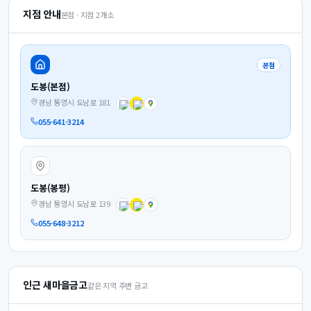
지점 안내
본점 · 지점
2
개소
본점
도봉(본점)
경남 통영시 도남로 181
055-641-3214
도봉(봉평)
경남 통영시 도남로 139
055-648-3212
인근 새마을금고
같은 지역 주변 금고