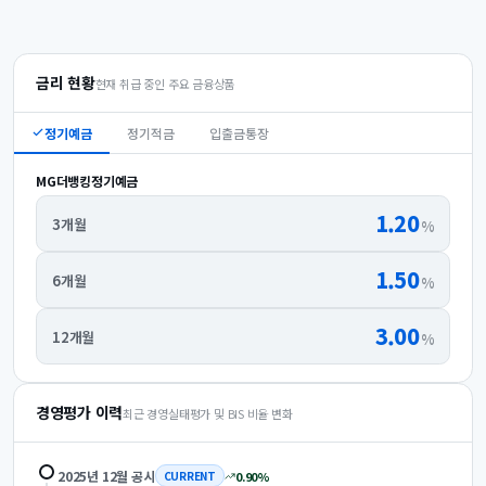
금리 현황
현재 취급 중인 주요 금융상품
정기예금
정기적금
입출금통장
MG더뱅킹정기예금
1.20
3개월
%
1.50
6개월
%
3.00
12개월
%
경영평가 이력
최근 경영실태평가 및 BIS 비율 변화
2025년 12월
공시
0.90
%
CURRENT