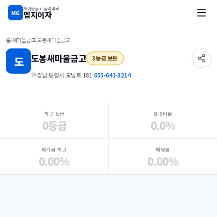
새마을금고 금리비교
MG
엠지이자
홈
›
새마을금고
›
도봉새마을금고
도봉
새마을금고
도
3등급 보통
경남 통영시 도남로 181
·
055-641-3214
지점 핵심 지표 요약
최근 등급
BIS비율
0등급
0.0%
예탁금 최고
배당률
0.00%
0.00%
Loading
Ad...