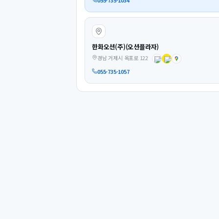
한화오션(주)(오션플라자)
경남 거제시 옥포로 122
055-735-1057