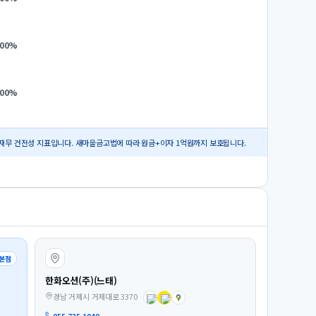
.00
%
.00
%
재무 건전성 지표입니다. 새마을금고법에 따라 원금+이자 1억원까지 보호됩니다.
본점
한화오션(주)(느태)
경남 거제시 거제대로 3370
055-735-1040