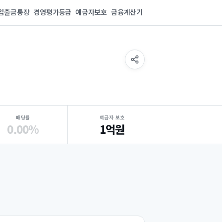
입출금통장
경영평가등급
예금자보호
금융계산기
배당률
예금자 보호
0.00%
1억원