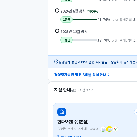
2024년 6월
공시
4.06
%
41.76
%
배당률
5
BIS비율
1
등급
2023년 12월
공시
37.70
%
배당률
5
BIS비율
1
등급
경영평가 등급과 BIS비율은
새마을금고중앙회
가 공시하는 
경영평가등급 및 BIS비율 상세 안내
지점 안내
본점 · 지점
3
개소
한화오션(주)(본점)
경남 거제시 거제대로 3370
055-735-1034