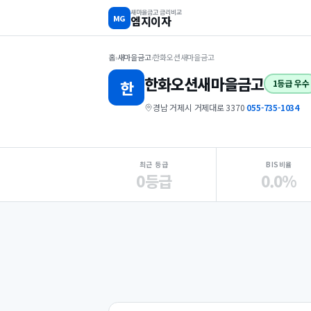
새마을금고 금리비교
MG
엠지이자
홈
›
새마을금고
›
한화오션새마을금고
한화오션
새마을금고
한
1등급 우수
경남 거제시 거제대로 3370
·
055-735-1034
지점 핵심 지표 요약
최근 등급
BIS비율
0등급
0.0%
Loading
Ad...