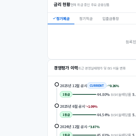
금리 현황
현재 취급 중인 주요 금융상품
정기예금
정기적금
입출금통장
등록된
경영평가 이력
최근 경영실태평가 및 BIS 비율 변화
2025년 12월
공시
0.26
%
CURRENT
44.80
%
배당률
5
BIS비율
1
등급
2025년 6월
공시
1.09
%
44.54
%
배당률
5
BIS비율
1
등급
2024년 12월
공시
3.87
%
45.63
%
배당률
5
BIS비율
1
등급