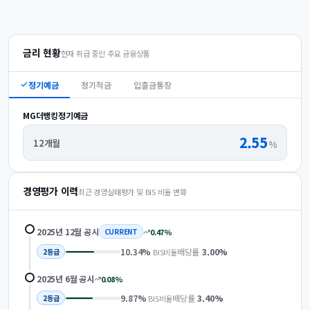
금리 현황
현재 취급 중인 주요 금융상품
정기예금
정기적금
입출금통장
MG더뱅킹정기예금
2.55
12개월
%
경영평가 이력
최근 경영실태평가 및 BIS 비율 변화
2025년 12월
공시
0.47
%
CURRENT
10.34
%
배당률
3.00
%
BIS비율
2
등급
2025년 6월
공시
0.08
%
9.87
%
배당률
3.40
%
BIS비율
2
등급