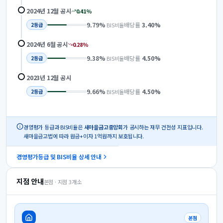
2024년 12월
공시
0.41
%
9.79
%
배당률
3.40
%
BIS비율
2
등급
2024년 6월
공시
0.28
%
9.38
%
배당률
4.50
%
BIS비율
2
등급
2023년 12월
공시
9.66
%
배당률
4.50
%
BIS비율
2
등급
경영평가 등급과 BIS비율은
새마을금고중앙회
가 공시하는 재무 건전성 지표입니다.
새마을금고법에 따라 원금+이자 1억원까지 보호됩니다.
경영평가등급 및 BIS비율 상세 안내
지점 안내
본점 · 지점
3
개소
본점