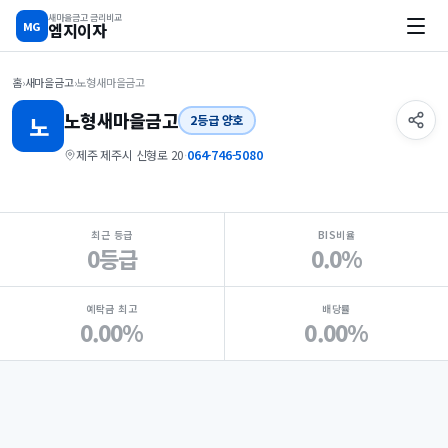
새마을금고 금리비교
MG
엠지이자
홈
›
새마을금고
›
노형새마을금고
노형
새마을금고
노
2등급 양호
제주 제주시 신형로 20
·
064-746-5080
지점 핵심 지표 요약
최근 등급
BIS비율
0등급
0.0%
예탁금 최고
배당률
0.00%
0.00%
Loading
Ad...