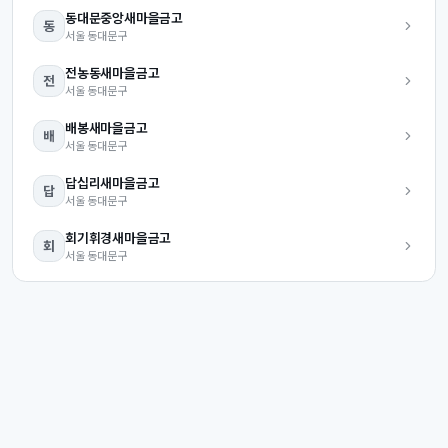
동대문중앙
새마을금고
동
서울
동대문구
전농동
새마을금고
전
서울
동대문구
배봉
새마을금고
배
서울
동대문구
답십리
새마을금고
답
서울
동대문구
회기휘경
새마을금고
회
서울
동대문구