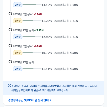
14.50
%
배당률
3.00
%
BIS비율
2
등급
2025년 6월
공시
1.70
%
11.29
%
배당률
3.41
%
BIS비율
3
등급
2024년 12월
공시
2.27
%
12.99
%
배당률
3.41
%
BIS비율
2
등급
2024년 6월
공시
0.79
%
10.72
%
배당률
4.50
%
BIS비율
3
등급
2023년 12월
공시
11.51
%
배당률
4.50
%
BIS비율
2
등급
경영평가 등급과 BIS비율은
새마을금고중앙회
가 공시하는 재무 건전성 지표입니다.
새마을금고법에 따라 원금+이자 1억원까지 보호됩니다.
경영평가등급 및 BIS비율 상세 안내