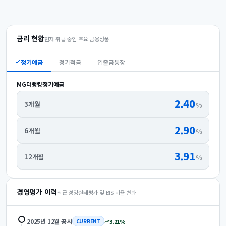
금리 현황
현재 취급 중인 주요 금융상품
정기예금
정기적금
입출금통장
MG더뱅킹정기예금
2.40
3개월
%
2.90
6개월
%
3.91
12개월
%
경영평가 이력
최근 경영실태평가 및 BIS 비율 변화
2025년 12월
공시
3.21
%
CURRENT