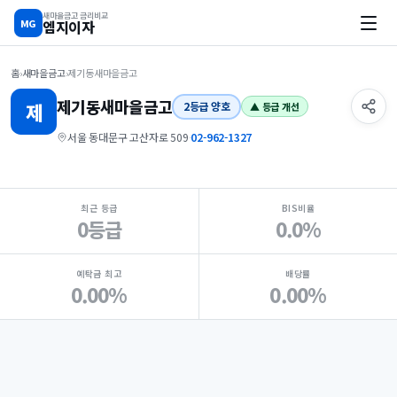
새마을금고 금리비교
MG
엠지이자
홈
›
새마을금고
›
제기동새마을금고
제기동
새마을금고
제
2등급 양호
▲ 등급 개선
서울 동대문구 고산자로 509
·
02-962-1327
지점 핵심 지표 요약
최근 등급
BIS비율
0등급
0.0%
예탁금 최고
배당률
0.00%
0.00%
Loading
Ad...