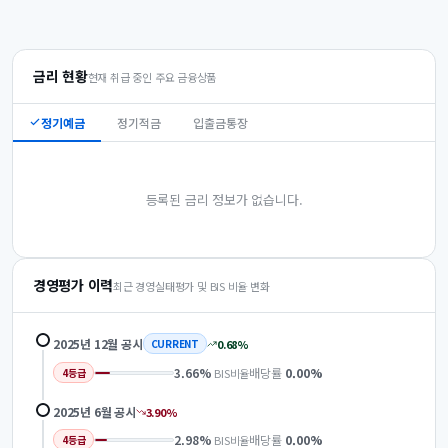
금리 현황
현재 취급 중인 주요 금융상품
정기예금
정기적금
입출금통장
등록된 금리 정보가 없습니다.
경영평가 이력
최근 경영실태평가 및 BIS 비율 변화
2025년 12월
공시
0.68
%
CURRENT
3.66
%
배당률
0.00
%
BIS비율
4
등급
2025년 6월
공시
3.90
%
2.98
%
배당률
0.00
%
BIS비율
4
등급