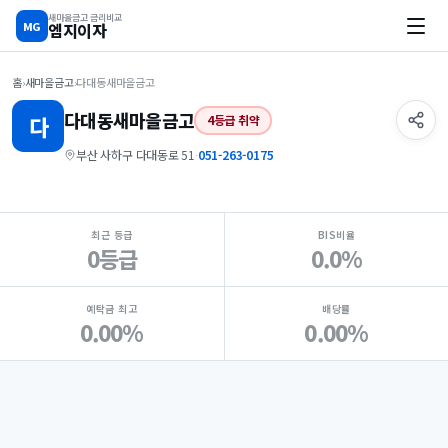
새마을금고 금리비교
MG
엠지이자
홈
›
새마을금고
›
다대동새마을금고
다대동
새마을금고
다
4등급 취약
부산 사하구 다대동로 51
·
051-263-0175
지점 핵심 지표 요약
최근 등급
BIS비율
0등급
0.0%
예탁금 최고
배당률
0.00%
0.00%
Loading
Ad...