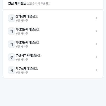
인근 새마을금고
같은 지역 주변 금고
신괴정
새마을금고
신
부산
사하구
괴정2동
새마을금고
괴
부산
사하구
괴정3동
새마을금고
괴
부산
사하구
부산서부
새마을금고
부
부산
사하구
서부산
새마을금고
서
부산
사하구