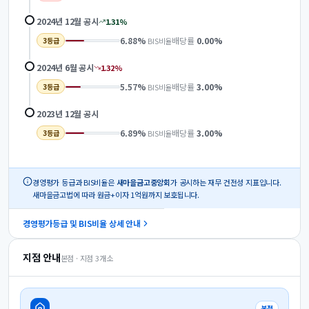
2024년 12월
공시
1.31
%
6.88
%
배당률
0.00
%
BIS비율
3
등급
2024년 6월
공시
1.32
%
5.57
%
배당률
3.00
%
BIS비율
3
등급
2023년 12월
공시
6.89
%
배당률
3.00
%
BIS비율
3
등급
경영평가 등급과 BIS비율은
새마을금고중앙회
가 공시하는 재무 건전성 지표입니다.
새마을금고법에 따라 원금+이자 1억원까지 보호됩니다.
경영평가등급 및 BIS비율 상세 안내
지점 안내
본점 · 지점
3
개소
본점