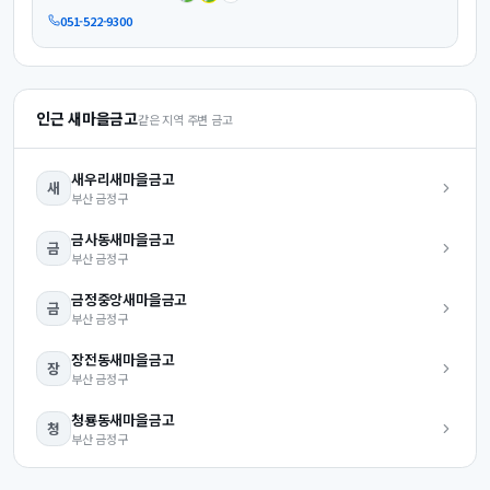
051-522-9300
인근 새마을금고
같은 지역 주변 금고
새우리
새마을금고
새
부산
금정구
금사동
새마을금고
금
부산
금정구
금정중앙
새마을금고
금
부산
금정구
장전동
새마을금고
장
부산
금정구
청룡동
새마을금고
청
부산
금정구