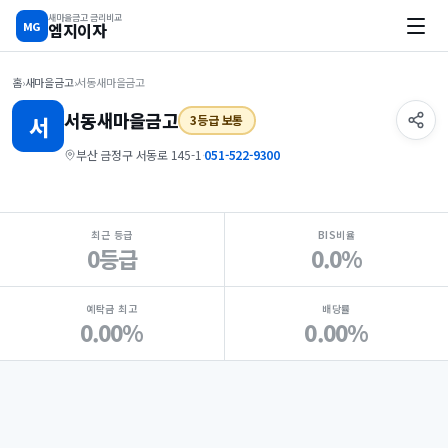
새마을금고 금리비교
MG
엠지이자
홈
›
새마을금고
›
서동새마을금고
서동
새마을금고
서
3등급 보통
부산 금정구 서동로 145-1
·
051-522-9300
지점 핵심 지표 요약
최근 등급
BIS비율
0등급
0.0%
예탁금 최고
배당률
0.00%
0.00%
Loading
Ad...