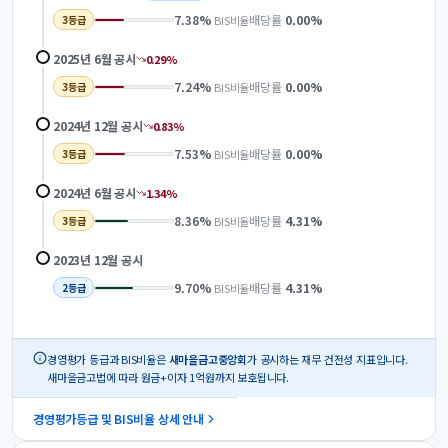
7.38
%
배당률
0.00
%
BIS비율
3
등급
2025년 6월
공시
0.29
%
7.24
%
배당률
0.00
%
BIS비율
3
등급
2024년 12월
공시
0.83
%
7.53
%
배당률
0.00
%
BIS비율
3
등급
2024년 6월
공시
1.34
%
8.36
%
배당률
4.31
%
BIS비율
3
등급
2023년 12월
공시
9.70
%
배당률
4.31
%
BIS비율
2
등급
경영평가 등급과 BIS비율은
새마을금고중앙회
가 공시하는 재무 건전성 지표입니다.
새마을금고법에 따라 원금+이자 1억원까지 보호됩니다.
경영평가등급 및 BIS비율 상세 안내