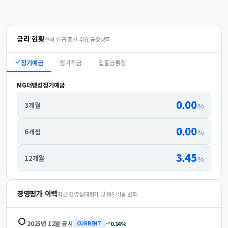
금리 현황
현재 취급 중인 주요 금융상품
정기예금
정기적금
입출금통장
MG더뱅킹정기예금
0.00
3개월
%
0.00
6개월
%
3.45
12개월
%
경영평가 이력
최근 경영실태평가 및 BIS 비율 변화
2025년 12월
공시
0.14
%
CURRENT