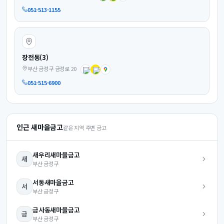
051-513-1155
장전동(3)
부산 금정구 금정로 20
051-515-6900
인근 새마을금고
같은 지역 주변 금고
새우리
새마을금고
새
부산
금정구
서동
새마을금고
서
부산
금정구
금사동
새마을금고
금
부산
금정구