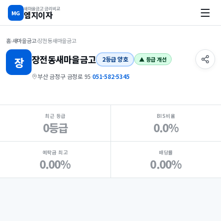
새마을금고 금리비교
MG
엠지이자
홈
›
새마을금고
›
장전동새마을금고
장전동
새마을금고
장
2등급 양호
▲ 등급 개선
부산 금정구 금정로 95
·
051-582-5345
지점 핵심 지표 요약
최근 등급
BIS비율
0등급
0.0%
예탁금 최고
배당률
0.00%
0.00%
Loading
Ad...