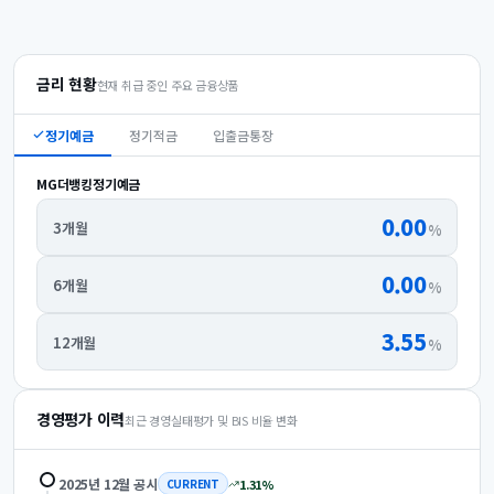
금리 현황
현재 취급 중인 주요 금융상품
정기예금
정기적금
입출금통장
MG더뱅킹정기예금
0.00
3개월
%
0.00
6개월
%
3.55
12개월
%
경영평가 이력
최근 경영실태평가 및 BIS 비율 변화
2025년 12월
공시
1.31
%
CURRENT