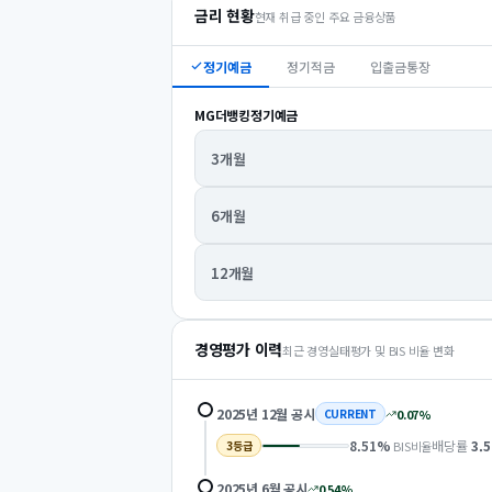
금리 현황
현재 취급 중인 주요 금융상품
정기예금
정기적금
입출금통장
MG더뱅킹정기예금
3개월
6개월
12개월
경영평가 이력
최근 경영실태평가 및 BIS 비율 변화
2025년 12월
공시
0.07
%
CURRENT
8.51
%
배당률
3.5
BIS비율
3
등급
2025년 6월
공시
0.54
%