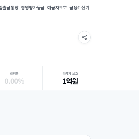
입출금통장
경영평가등급
예금자보호
금융계산기
배당률
예금자 보호
0.00%
1억원