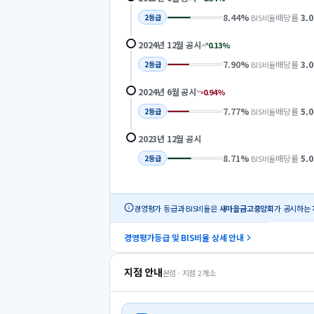
8.44
%
배당률
3.0
BIS비율
2
등급
2024년 12월
공시
0.13
%
7.90
%
배당률
3.0
BIS비율
2
등급
2024년 6월
공시
0.94
%
7.77
%
배당률
5.0
BIS비율
2
등급
2023년 12월
공시
8.71
%
배당률
5.0
BIS비율
2
등급
경영평가 등급과 BIS비율은
새마을금고중앙회
가 공시하는 
경영평가등급 및 BIS비율 상세 안내
지점 안내
본점 · 지점
2
개소