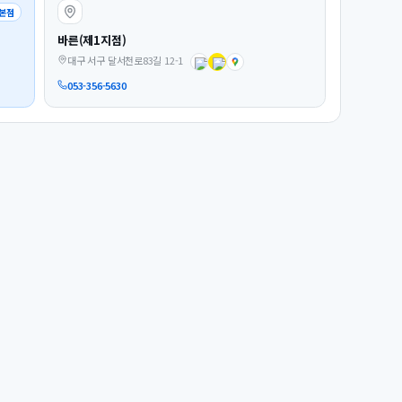
본점
바른(제1지점)
대구 서구 달서천로83길 12-1
053-356-5630