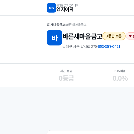
새마을금고 금리비교
MG
엠지이자
홈
›
새마을금고
›
바른새마을금고
바른
새마을금고
바
3등급 보통
▼ 
대구 서구 달서로 270
·
053-357-0421
지점 핵심 지표 요약
최근 등급
BIS비율
0등급
0.0%
Loading
Ad...