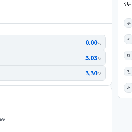
인근
부
서
0.00
%
대
3.03
%
3.30
천
%
서
0
%