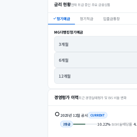
금리 현황
현재 취급 중인 주요 금융상품
정기예금
정기적금
입출금통장
MG더뱅킹정기예금
3개월
6개월
12개월
경영평가 이력
최근 경영실태평가 및 BIS 비율 변화
2025년 12월
공시
CURRENT
10.22
%
배당률
4
BIS비율
2
등급