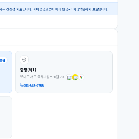
재무 건전성 지표입니다. 새마을금고법에 따라 원금+이자 1억원까지 보호됩니다.
본점
중평(제1)
대구 서구 국채보상로50길 20
053-565-9755