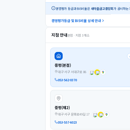
경영평가 등급과 BIS비율은
새마을금고중앙회
가 공시하는 
경영평가등급 및 BIS비율 상세 안내
지점 안내
본점 · 지점
3
개소
중평(본점)
대구 서구 서대구로 86
053-562-0370
중평(제2)
대구 서구 문화로49길 17
053-557-6023