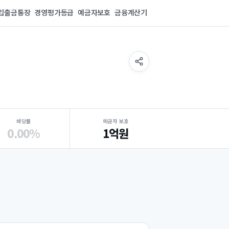
입출금통장
경영평가등급
예금자보호
금융계산기
배당률
예금자 보호
0.00%
1억원