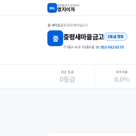
새마을금고 금리비교
MG
엠지이자
홈
›
새마을금고
›
중평새마을금고
중평
새마을금고
중
2등급 양호
대구 서구 서대구로 86
·
053-562-0370
지점 핵심 지표 요약
최근 등급
BIS비율
0등급
0.0%
Loading
Ad...