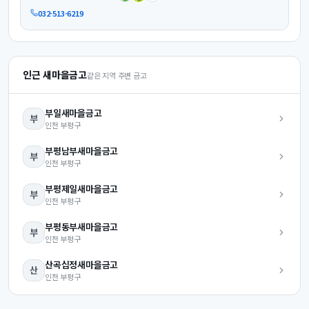
032-513-6219
인근 새마을금고
같은 지역 주변 금고
부일
새마을금고
부
인천
부평구
부평남부
새마을금고
부
인천
부평구
부평제일
새마을금고
부
인천
부평구
부평동부
새마을금고
부
인천
부평구
산곡십정
새마을금고
산
인천
부평구