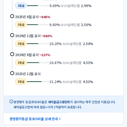
9.89
%
배당률
2.99
%
BIS비율
2
등급
2025년 6월
공시
0.45
%
9.80
%
배당률
2.50
%
BIS비율
3
등급
2024년 12월
공시
0.62
%
10.25
%
배당률
2.50
%
BIS비율
3
등급
2024년 6월
공시
2.37
%
10.87
%
배당률
4.53
%
BIS비율
3
등급
2023년 12월
공시
13.24
%
배당률
4.53
%
BIS비율
3
등급
경영평가 등급과 BIS비율은
새마을금고중앙회
가 공시하는 재무 건전성 지표입니다.
새마을금고법에 따라 원금+이자 1억원까지 보호됩니다.
경영평가등급 및 BIS비율 상세 안내