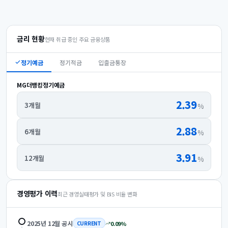
금리 현황
현재 취급 중인 주요 금융상품
정기예금
정기적금
입출금통장
MG더뱅킹정기예금
2.39
3개월
%
2.88
6개월
%
3.91
12개월
%
경영평가 이력
최근 경영실태평가 및 BIS 비율 변화
2025년 12월
공시
0.09
%
CURRENT