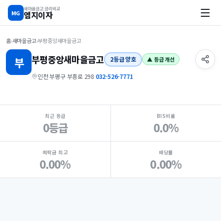
새마을금고 금리비교
MG
엠지이자
홈
›
새마을금고
›
부평중앙새마을금고
부평중앙
새마을금고
부
2등급 양호
▲ 등급 개선
인천 부평구 부흥로 298
·
032-526-7771
지점 핵심 지표 요약
최근 등급
BIS비율
0등급
0.0%
예탁금 최고
배당률
0.00%
0.00%
Loading
Ad...