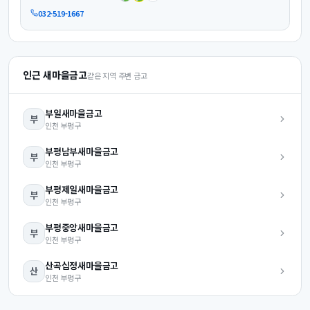
032-519-1667
인근 새마을금고
같은 지역 주변 금고
부일
새마을금고
부
인천
부평구
부평남부
새마을금고
부
인천
부평구
부평제일
새마을금고
부
인천
부평구
부평중앙
새마을금고
부
인천
부평구
산곡십정
새마을금고
산
인천
부평구