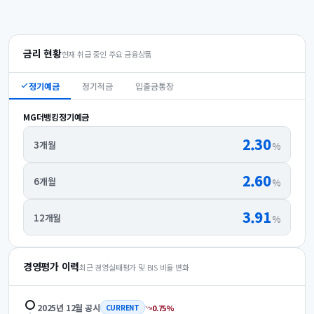
금리 현황
현재 취급 중인 주요 금융상품
정기예금
정기적금
입출금통장
MG더뱅킹정기예금
2.30
3개월
%
2.60
6개월
%
3.91
12개월
%
경영평가 이력
최근 경영실태평가 및 BIS 비율 변화
2025년 12월
공시
0.75
%
CURRENT