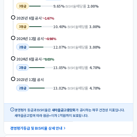
9.65
%
배당률
2.00
%
BIS비율
3
등급
2025년 6월
공시
1.67
%
10.40
%
배당률
3.00
%
BIS비율
3
등급
2024년 12월
공시
0.98
%
12.07
%
배당률
3.00
%
BIS비율
2
등급
2024년 6월
공시
0.03
%
13.05
%
배당률
4.70
%
BIS비율
2
등급
2023년 12월
공시
13.02
%
배당률
4.70
%
BIS비율
2
등급
경영평가 등급과 BIS비율은
새마을금고중앙회
가 공시하는 재무 건전성 지표입니다.
새마을금고법에 따라 원금+이자 1억원까지 보호됩니다.
경영평가등급 및 BIS비율 상세 안내