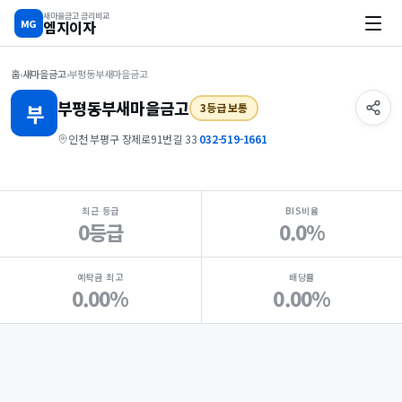
새마을금고 금리비교
MG
엠지이자
홈
›
새마을금고
›
부평동부새마을금고
부평동부
새마을금고
부
3등급 보통
인천 부평구 장제로91번길 33
·
032-519-1661
지점 핵심 지표 요약
최근 등급
BIS비율
0등급
0.0%
예탁금 최고
배당률
0.00%
0.00%
Loading
Ad...