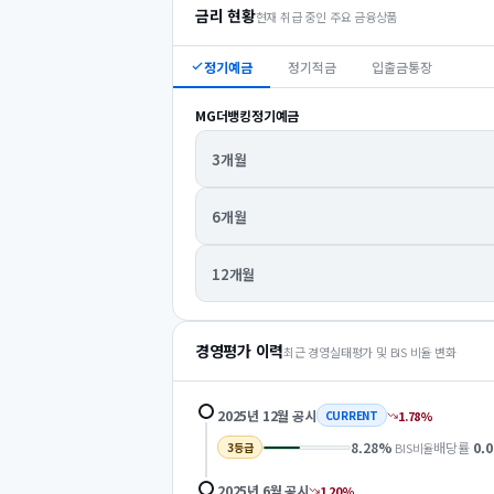
금리 현황
현재 취급 중인 주요 금융상품
정기예금
정기적금
입출금통장
MG더뱅킹정기예금
3개월
6개월
12개월
경영평가 이력
최근 경영실태평가 및 BIS 비율 변화
2025년 12월
공시
1.78
%
CURRENT
8.28
%
배당률
0.0
BIS비율
3
등급
2025년 6월
공시
1.20
%