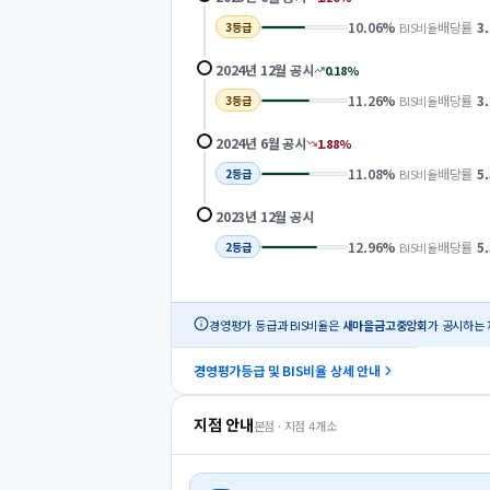
10.06
%
배당률
3
BIS비율
3
등급
2024년 12월
공시
0.18
%
11.26
%
배당률
3
BIS비율
3
등급
2024년 6월
공시
1.88
%
11.08
%
배당률
5
BIS비율
2
등급
2023년 12월
공시
12.96
%
배당률
5
BIS비율
2
등급
경영평가 등급과 BIS비율은
새마을금고중앙회
가 공시하는 
경영평가등급 및 BIS비율 상세 안내
지점 안내
본점 · 지점
4
개소