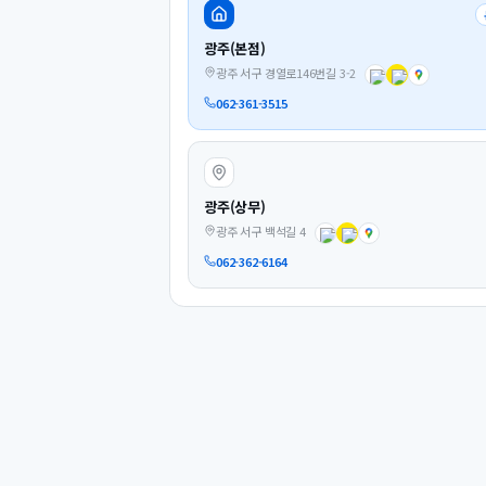
광주(본점)
광주 서구 경열로146번길 3-2
062-361-3515
광주(상무)
광주 서구 백석길 4
062-362-6164