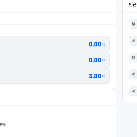
인근
부
서
0.00
%
대
0.00
%
3.80
천
%
서
0
%