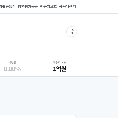
입출금통장
경영평가등급
예금자보호
금융계산기
배당률
예금자 보호
0.00%
1억원