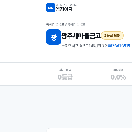
새마을금고 금리비교
MG
엠지이자
홈
›
새마을금고
›
광주새마을금고
광주
새마을금고
광
3등급 보통
광주 서구 경열로146번길 3-2
·
062-361-3515
지점 핵심 지표 요약
최근 등급
BIS비율
0등급
0.0%
Loading
Ad...