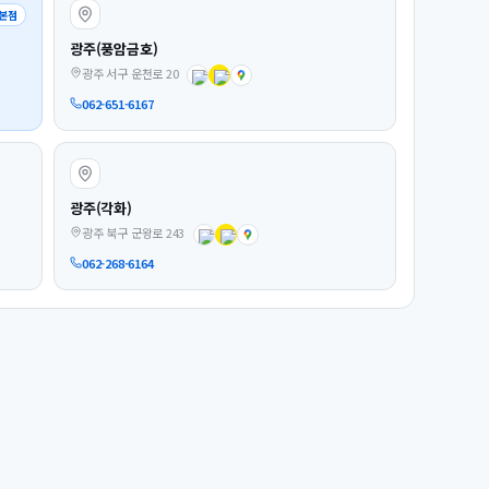
본점
광주(풍암금호)
광주 서구 운천로 20
062-651-6167
광주(각화)
광주 북구 군왕로 243
062-268-6164