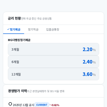
금리 현황
현재 취급 중인 주요 금융상품
정기예금
정기적금
입출금통장
MG더뱅킹정기예금
2.20
3개월
%
2.40
6개월
%
3.60
12개월
%
경영평가 이력
최근 경영실태평가 및 BIS 비율 변화
2025년 12월
공시
0.61
%
CURRENT