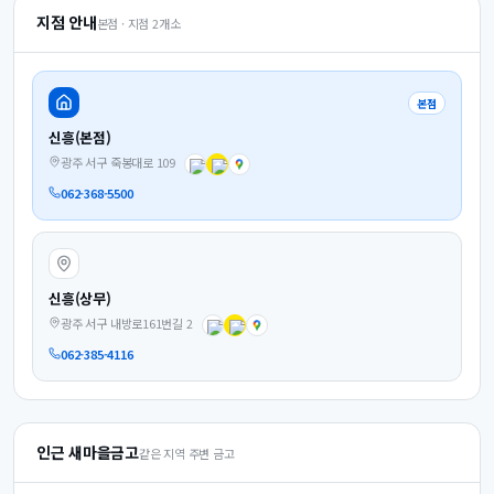
지점 안내
본점 · 지점
2
개소
본점
신흥(본점)
광주 서구 죽봉대로 109
062-368-5500
신흥(상무)
광주 서구 내방로161번길 2
062-385-4116
인근 새마을금고
같은 지역 주변 금고