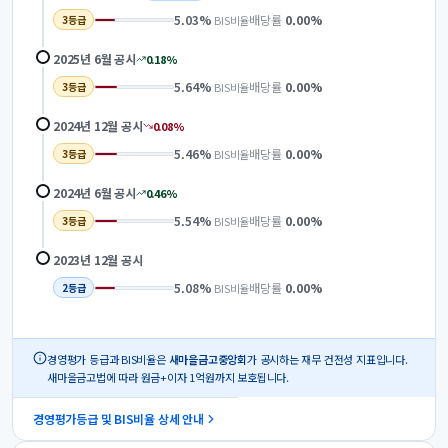
5.03
%
배당률
0.00
%
BIS비율
3
등급
2025년 6월
공시
0.18
%
5.64
%
배당률
0.00
%
BIS비율
3
등급
2024년 12월
공시
0.08
%
5.46
%
배당률
0.00
%
BIS비율
3
등급
2024년 6월
공시
0.46
%
5.54
%
배당률
0.00
%
BIS비율
3
등급
2023년 12월
공시
5.08
%
배당률
0.00
%
BIS비율
2
등급
경영평가 등급과 BIS비율은
새마을금고중앙회
가 공시하는 재무 건전성 지표입니다.
새마을금고법에 따라 원금+이자 1억원까지 보호됩니다.
경영평가등급 및 BIS비율 상세 안내