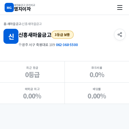
새마을금고 금리비교
MG
엠지이자
홈
›
새마을금고
›
신흥새마을금고
신흥
새마을금고
신
3등급 보통
광주 서구 죽봉대로 109
·
062-368-5500
지점 핵심 지표 요약
최근 등급
BIS비율
0등급
0.0%
예탁금 최고
배당률
0.00%
0.00%
Loading
Ad...