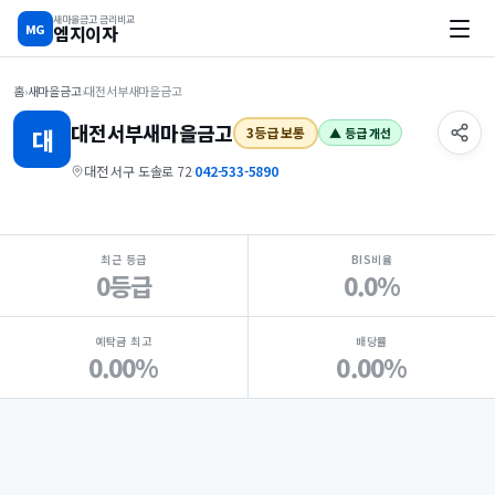
새마을금고 금리비교
MG
엠지이자
홈
›
새마을금고
›
대전서부새마을금고
대전서부
새마을금고
대
3등급 보통
▲ 등급 개선
대전 서구 도솔로 72
·
042-533-5890
지점 핵심 지표 요약
최근 등급
BIS비율
0등급
0.0%
예탁금 최고
배당률
0.00%
0.00%
Loading
Ad...