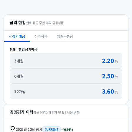
금리 현황
현재 취급 중인 주요 금융상품
정기예금
정기적금
입출금통장
MG더뱅킹정기예금
2.20
3개월
%
2.50
6개월
%
3.60
12개월
%
경영평가 이력
최근 경영실태평가 및 BIS 비율 변화
2025년 12월
공시
0.84
%
CURRENT