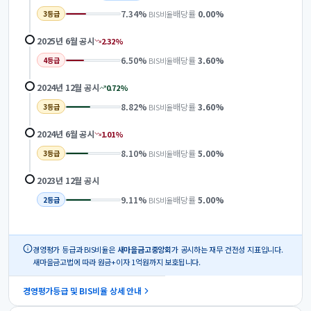
7.34
%
배당률
0.00
%
BIS비율
3
등급
2025년 6월
공시
2.32
%
6.50
%
배당률
3.60
%
BIS비율
4
등급
2024년 12월
공시
0.72
%
8.82
%
배당률
3.60
%
BIS비율
3
등급
2024년 6월
공시
1.01
%
8.10
%
배당률
5.00
%
BIS비율
3
등급
2023년 12월
공시
9.11
%
배당률
5.00
%
BIS비율
2
등급
경영평가 등급과 BIS비율은
새마을금고중앙회
가 공시하는 재무 건전성 지표입니다.
새마을금고법에 따라 원금+이자 1억원까지 보호됩니다.
경영평가등급 및 BIS비율 상세 안내