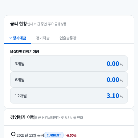
금리 현황
현재 취급 중인 주요 금융상품
정기예금
정기적금
입출금통장
MG더뱅킹정기예금
0.00
3개월
%
0.00
6개월
%
3.10
12개월
%
경영평가 이력
최근 경영실태평가 및 BIS 비율 변화
2025년 12월
공시
0.70
%
CURRENT