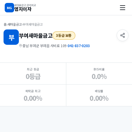
새마을금고 금리비교
MG
엠지이자
홈
›
새마을금고
›
부여새마을금고
부여
새마을금고
부
3등급 보통
충남 부여군 부여읍 사비로 109
·
041-837-0203
지점 핵심 지표 요약
최근 등급
BIS비율
0등급
0.0%
예탁금 최고
배당률
0.00%
0.00%
Loading
Ad...