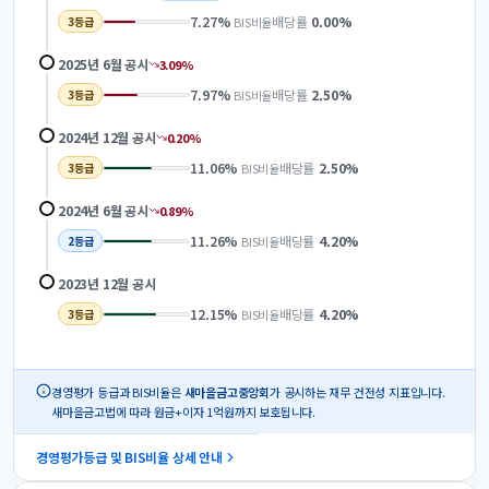
7.27
%
배당률
0.00
%
BIS비율
3
등급
2025년 6월
공시
3.09
%
7.97
%
배당률
2.50
%
BIS비율
3
등급
2024년 12월
공시
0.20
%
11.06
%
배당률
2.50
%
BIS비율
3
등급
2024년 6월
공시
0.89
%
11.26
%
배당률
4.20
%
BIS비율
2
등급
2023년 12월
공시
12.15
%
배당률
4.20
%
BIS비율
3
등급
경영평가 등급과 BIS비율은
새마을금고중앙회
가 공시하는 재무 건전성 지표입니다.
새마을금고법에 따라 원금+이자 1억원까지 보호됩니다.
경영평가등급 및 BIS비율 상세 안내