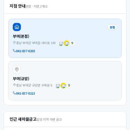
지점 안내
본점 · 지점
2
개소
본점
부여(본점)
충남 부여군 부여읍 사비로 109
041-837-0203
부여(규암)
충남 부여군 규암면 수북로 6
041-837-0213
인근 새마을금고
같은 지역 주변 금고