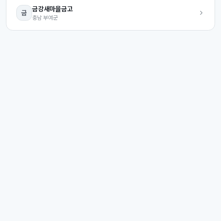
금강
새마을금고
금
충남
부여군