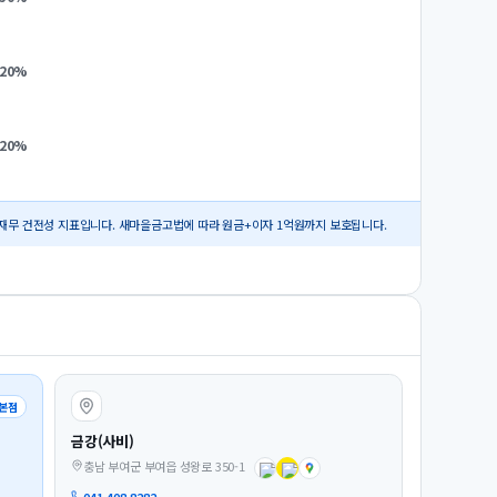
.20
%
.20
%
재무 건전성 지표입니다. 새마을금고법에 따라 원금+이자 1억원까지 보호됩니다.
본점
금강(사비)
충남 부여군 부여읍 성왕로 350-1
041-408-8282