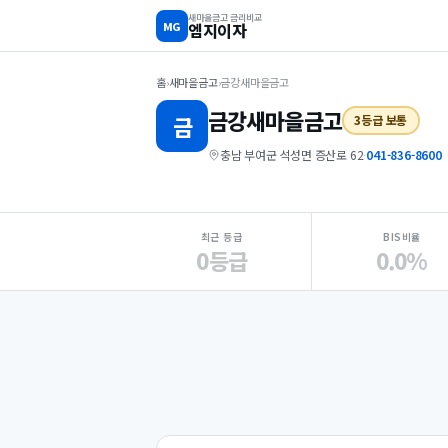
새마을금고 금리비교
MG
엠지이자
홈
›
새마을금고
›
금강새마을금고
금강
새마을금고
금
3등급 보통
충남 부여군 석성면 증산로 62
·
041-836-8600
지점 핵심 지표 요약
최근 등급
BIS비율
0등급
0.0%
Loading
Ad...