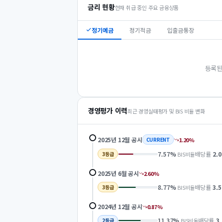
금리 현황
현재 취급 중인 주요 금융상품
정기예금
정기적금
입출금통장
등록된
경영평가 이력
최근 경영실태평가 및 BIS 비율 변화
2025년 12월
공시
1.20
%
CURRENT
7.57
%
배당률
2.0
BIS비율
3
등급
2025년 6월
공시
2.60
%
8.77
%
배당률
3.5
BIS비율
3
등급
2024년 12월
공시
0.87
%
11.37
%
배당률
3
BIS비율
2
등급