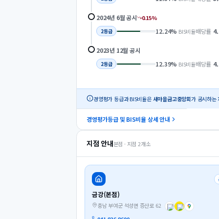
2024년 6월
공시
0.15
%
12.24
%
배당률
4
BIS비율
2
등급
2023년 12월
공시
12.39
%
배당률
4
BIS비율
2
등급
경영평가 등급과 BIS비율은
새마을금고중앙회
가 공시하는 
경영평가등급 및 BIS비율 상세 안내
지점 안내
본점 · 지점
2
개소
금강(본점)
충남 부여군 석성면 증산로 62
041-836-8600