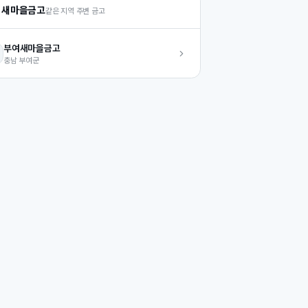
 새마을금고
같은 지역 주변 금고
부여
새마을금고
충남
부여군