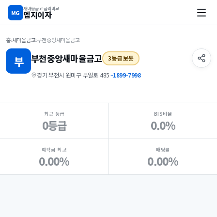
새마을금고 금리비교
MG
엠지이자
홈
›
새마을금고
›
부천중앙새마을금고
부천중앙
새마을금고
부
3등급 보통
경기 부천시 원미구 부일로 485
·
-1899-7998
지점 핵심 지표 요약
최근 등급
BIS비율
0등급
0.0%
예탁금 최고
배당률
0.00%
0.00%
Loading
Ad...