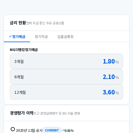
금리 현황
현재 취급 중인 주요 금융상품
정기예금
정기적금
입출금통장
MG더뱅킹정기예금
1.80
3개월
%
2.10
6개월
%
3.60
12개월
%
경영평가 이력
최근 경영실태평가 및 BIS 비율 변화
2025년 12월
공시
0.81
%
CURRENT