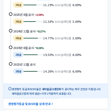
13.19
%
배당률
0.69
%
BIS비율
3
등급
2025년 6월
공시
2.39
%
12.38
%
배당률
3.00
%
BIS비율
3
등급
2024년 12월
공시
0.27
%
14.77
%
배당률
3.00
%
BIS비율
3
등급
2024년 6월
공시
0.24
%
14.50
%
배당률
6.00
%
BIS비율
2
등급
2023년 12월
공시
14.26
%
배당률
6.00
%
BIS비율
2
등급
경영평가 등급과 BIS비율은
새마을금고중앙회
가 공시하는 재무 건전성 지표입니다.
새마을금고법에 따라 원금+이자 1억원까지 보호됩니다.
경영평가등급 및 BIS비율 상세 안내