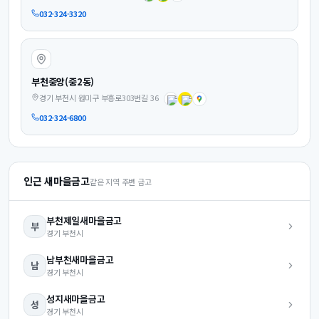
032-324-3320
부천중앙(중2동)
경기 부천시 원미구 부흥로303번길 36
032-324-6800
인근 새마을금고
같은 지역 주변 금고
부천제일
새마을금고
부
경기
부천시
남부천
새마을금고
남
경기
부천시
성지
새마을금고
성
경기
부천시