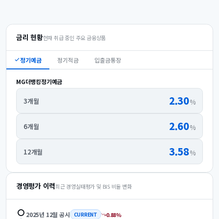
금리 현황
현재 취급 중인 주요 금융상품
정기예금
정기적금
입출금통장
MG더뱅킹정기예금
2.30
3개월
%
2.60
6개월
%
3.58
12개월
%
경영평가 이력
최근 경영실태평가 및 BIS 비율 변화
2025년 12월
공시
0.88
%
CURRENT