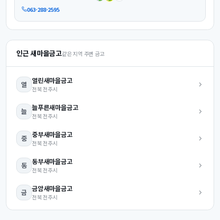
063-288-2595
인근 새마을금고
같은 지역 주변 금고
열린
새마을금고
열
전북
전주시
늘푸른
새마을금고
늘
전북
전주시
중부
새마을금고
중
전북
전주시
동부
새마을금고
동
전북
전주시
금암
새마을금고
금
전북
전주시