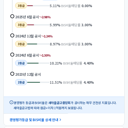
5.11
%
배당률
0.00
%
BIS비율
3
등급
2025년 6월
공시
2.98
%
5.99
%
배당률
3.00
%
BIS비율
3
등급
2024년 12월
공시
1.24
%
8.97
%
배당률
3.00
%
BIS비율
3
등급
2024년 6월
공시
1.30
%
10.21
%
배당률
4.40
%
BIS비율
2
등급
2023년 12월
공시
11.51
%
배당률
4.40
%
BIS비율
2
등급
경영평가 등급과 BIS비율은
새마을금고중앙회
가 공시하는 재무 건전성 지표입니다.
새마을금고법에 따라 원금+이자 1억원까지 보호됩니다.
경영평가등급 및 BIS비율 상세 안내