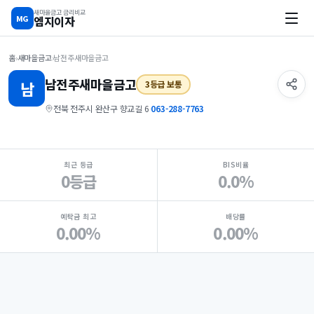
새마을금고 금리비교
MG
엠지이자
홈
›
새마을금고
›
남전주새마을금고
남전주
새마을금고
남
3등급 보통
전북 전주시 완산구 향교길 6
·
063-288-7763
지점 핵심 지표 요약
최근 등급
BIS비율
0등급
0.0%
예탁금 최고
배당률
0.00%
0.00%
Loading
Ad...