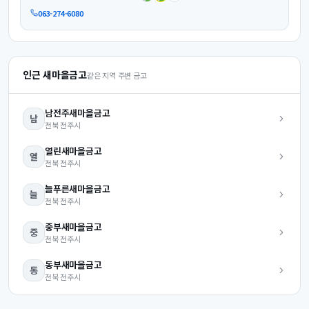
063-274-6080
인근 새마을금고
같은 지역 주변 금고
남전주
새마을금고
남
전북
전주시
열린
새마을금고
열
전북
전주시
늘푸른
새마을금고
늘
전북
전주시
중부
새마을금고
중
전북
전주시
동부
새마을금고
동
전북
전주시