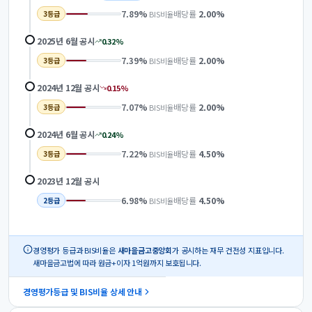
7.89
%
배당률
2.00
%
BIS비율
3
등급
2025년 6월
공시
0.32
%
7.39
%
배당률
2.00
%
BIS비율
3
등급
2024년 12월
공시
0.15
%
7.07
%
배당률
2.00
%
BIS비율
3
등급
2024년 6월
공시
0.24
%
7.22
%
배당률
4.50
%
BIS비율
3
등급
2023년 12월
공시
6.98
%
배당률
4.50
%
BIS비율
2
등급
경영평가 등급과 BIS비율은
새마을금고중앙회
가 공시하는 재무 건전성 지표입니다.
새마을금고법에 따라 원금+이자 1억원까지 보호됩니다.
경영평가등급 및 BIS비율 상세 안내