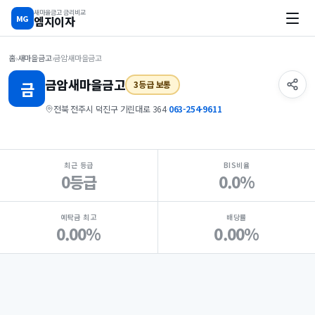
새마을금고 금리비교
MG
엠지이자
홈
›
새마을금고
›
금암새마을금고
금암
새마을금고
금
3등급 보통
전북 전주시 덕진구 기린대로 364
·
063-254-9611
지점 핵심 지표 요약
최근 등급
BIS비율
0등급
0.0%
예탁금 최고
배당률
0.00%
0.00%
Loading
Ad...