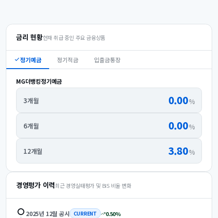
금리 현황
현재 취급 중인 주요 금융상품
정기예금
정기적금
입출금통장
MG더뱅킹정기예금
0.00
3개월
%
0.00
6개월
%
3.80
12개월
%
경영평가 이력
최근 경영실태평가 및 BIS 비율 변화
2025년 12월
공시
0.50
%
CURRENT