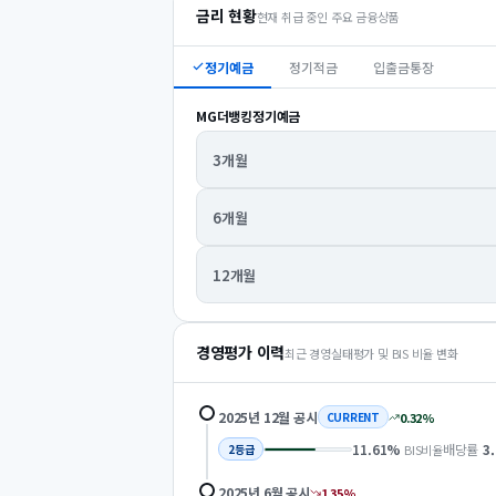
금리 현황
현재 취급 중인 주요 금융상품
정기예금
정기적금
입출금통장
MG더뱅킹정기예금
3개월
6개월
12개월
경영평가 이력
최근 경영실태평가 및 BIS 비율 변화
2025년 12월
공시
0.32
%
CURRENT
11.61
%
배당률
3
BIS비율
2
등급
2025년 6월
공시
1.35
%