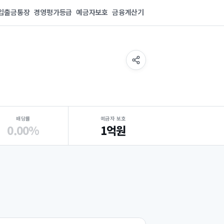
입출금통장
경영평가등급
예금자보호
금융계산기
배당률
예금자 보호
0.00%
1억원