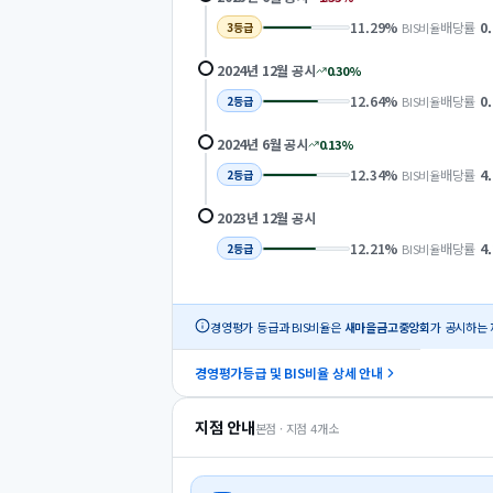
11.29
%
배당률
0
BIS비율
3
등급
2024년 12월
공시
0.30
%
12.64
%
배당률
0
BIS비율
2
등급
2024년 6월
공시
0.13
%
12.34
%
배당률
4
BIS비율
2
등급
2023년 12월
공시
12.21
%
배당률
4
BIS비율
2
등급
경영평가 등급과 BIS비율은
새마을금고중앙회
가 공시하는 
경영평가등급 및 BIS비율 상세 안내
지점 안내
본점 · 지점
4
개소