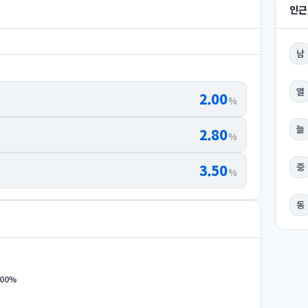
인근
남
열
2.00
%
늘
2.80
%
3.50
중
%
동
.00
%