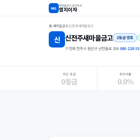
새마을금고 금리비교
MG
엠지이자
홈
›
새마을금고
›
신전주새마을금고
신전주
새마을금고
신
2등급 양호
전북 전주시 완산구 난전들로 266
·
063-228-15
지점 핵심 지표 요약
최근 등급
BIS비율
0등급
0.0%
Loading
Ad...