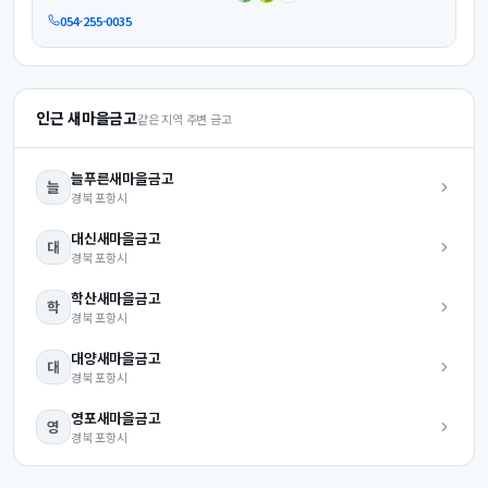
054-255-0035
인근 새마을금고
같은 지역 주변 금고
늘푸른
새마을금고
늘
경북
포항시
대신
새마을금고
대
경북
포항시
학산
새마을금고
학
경북
포항시
대양
새마을금고
대
경북
포항시
영포
새마을금고
영
경북
포항시