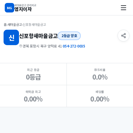
새마을금고 금리비교
MG
엠지이자
홈
›
새마을금고
›
신포항새마을금고
신포항
새마을금고
신
2등급 양호
경북 포항시 북구 양학로 41
·
054-272-0035
지점 핵심 지표 요약
최근 등급
BIS비율
0등급
0.0%
예탁금 최고
배당률
0.00%
0.00%
Loading
Ad...