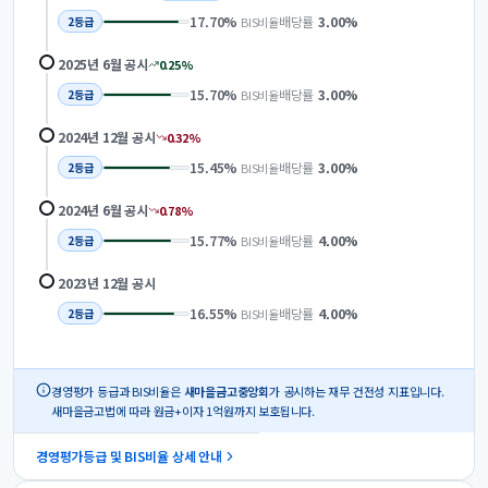
17.70
%
배당률
3.00
%
BIS비율
2
등급
2025년 6월
공시
0.25
%
15.70
%
배당률
3.00
%
BIS비율
2
등급
2024년 12월
공시
0.32
%
15.45
%
배당률
3.00
%
BIS비율
2
등급
2024년 6월
공시
0.78
%
15.77
%
배당률
4.00
%
BIS비율
2
등급
2023년 12월
공시
16.55
%
배당률
4.00
%
BIS비율
2
등급
경영평가 등급과 BIS비율은
새마을금고중앙회
가 공시하는 재무 건전성 지표입니다.
새마을금고법에 따라 원금+이자 1억원까지 보호됩니다.
경영평가등급 및 BIS비율 상세 안내