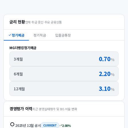
금리 현황
현재 취급 중인 주요 금융상품
정기예금
정기적금
입출금통장
MG더뱅킹정기예금
0.70
3개월
%
2.20
6개월
%
3.10
12개월
%
경영평가 이력
최근 경영실태평가 및 BIS 비율 변화
2025년 12월
공시
2.00
%
CURRENT