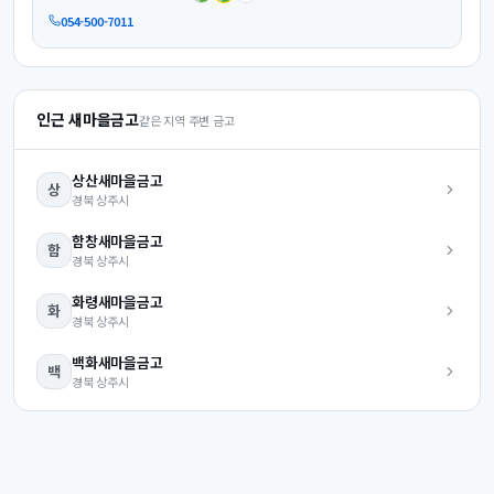
054-500-7011
인근 새마을금고
같은 지역 주변 금고
상산
새마을금고
상
경북
상주시
함창
새마을금고
함
경북
상주시
화령
새마을금고
화
경북
상주시
백화
새마을금고
백
경북
상주시