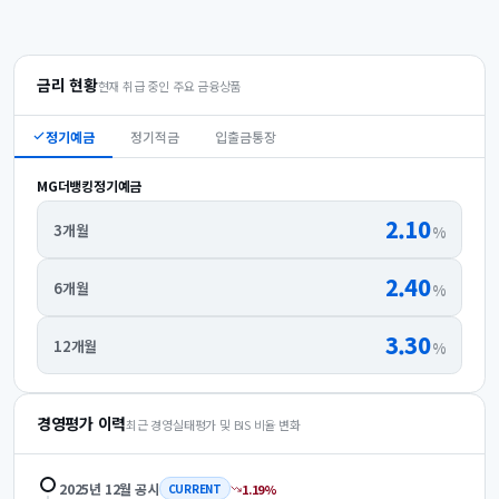
금리 현황
현재 취급 중인 주요 금융상품
정기예금
정기적금
입출금통장
MG더뱅킹정기예금
2.10
3개월
%
2.40
6개월
%
3.30
12개월
%
경영평가 이력
최근 경영실태평가 및 BIS 비율 변화
2025년 12월
공시
1.19
%
CURRENT