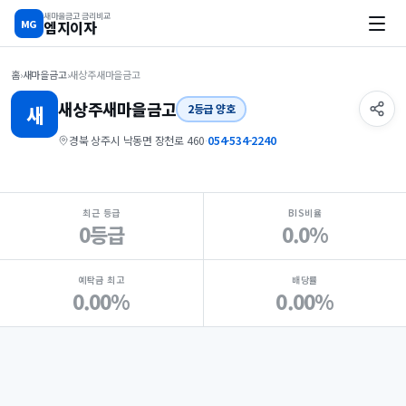
새마을금고 금리비교
MG
엠지이자
홈
›
새마을금고
›
새상주새마을금고
새상주
새마을금고
새
2등급 양호
경북 상주시 낙동면 장천로 460
·
054-534-2240
지점 핵심 지표 요약
최근 등급
BIS비율
0등급
0.0%
예탁금 최고
배당률
0.00%
0.00%
Loading
Ad...