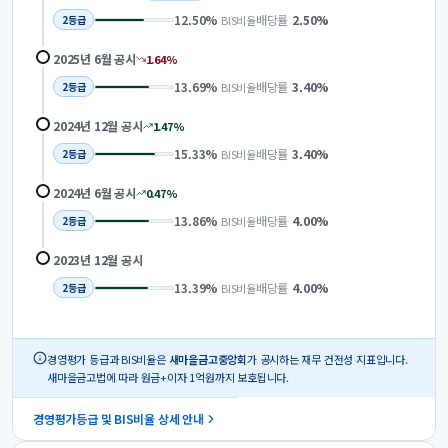
12.50
%
배당률
2.50
%
BIS비율
2
등급
2025년 6월
공시
1.64
%
13.69
%
배당률
3.40
%
BIS비율
2
등급
2024년 12월
공시
1.47
%
15.33
%
배당률
3.40
%
BIS비율
2
등급
2024년 6월
공시
0.47
%
13.86
%
배당률
4.00
%
BIS비율
2
등급
2023년 12월
공시
13.39
%
배당률
4.00
%
BIS비율
2
등급
경영평가 등급과 BIS비율은
새마을금고중앙회
가 공시하는 재무 건전성 지표입니다.
새마을금고법에 따라 원금+이자 1억원까지 보호됩니다.
경영평가등급 및 BIS비율 상세 안내