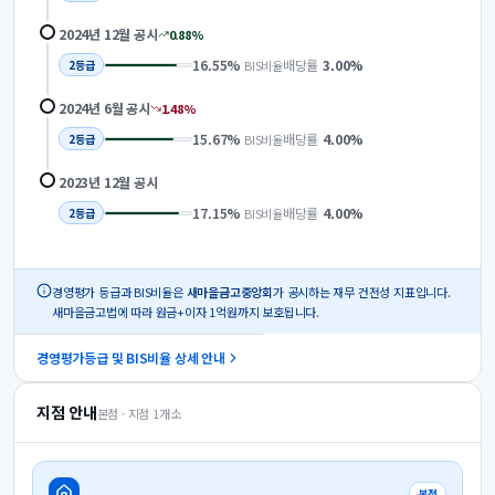
2024년 12월
공시
0.88
%
16.55
%
배당률
3.00
%
BIS비율
2
등급
2024년 6월
공시
1.48
%
15.67
%
배당률
4.00
%
BIS비율
2
등급
2023년 12월
공시
17.15
%
배당률
4.00
%
BIS비율
2
등급
경영평가 등급과 BIS비율은
새마을금고중앙회
가 공시하는 재무 건전성 지표입니다.
새마을금고법에 따라 원금+이자 1억원까지 보호됩니다.
경영평가등급 및 BIS비율 상세 안내
지점 안내
본점 · 지점
1
개소
본점