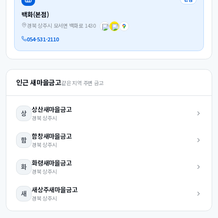
백화(본점)
경북 상주시 모서면 백화로 1430
054-531-2110
인근 새마을금고
같은 지역 주변 금고
상산
새마을금고
상
경북
상주시
함창
새마을금고
함
경북
상주시
화령
새마을금고
화
경북
상주시
새상주
새마을금고
새
경북
상주시