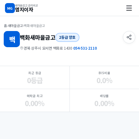
새마을금고 금리비교
MG
엠지이자
홈
›
새마을금고
›
백화새마을금고
백화
새마을금고
백
2등급 양호
경북 상주시 모서면 백화로 1430
·
054-531-2110
지점 핵심 지표 요약
최근 등급
BIS비율
0등급
0.0%
예탁금 최고
배당률
0.00%
0.00%
Loading
Ad...