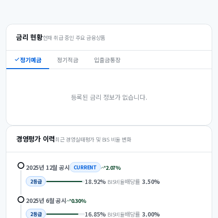
금리 현황
현재 취급 중인 주요 금융상품
정기예금
정기적금
입출금통장
등록된 금리 정보가 없습니다.
경영평가 이력
최근 경영실태평가 및 BIS 비율 변화
2025년 12월
공시
2.07
%
CURRENT
18.92
%
배당률
3.50
%
BIS비율
2
등급
2025년 6월
공시
0.30
%
16.85
%
배당률
3.00
%
BIS비율
2
등급