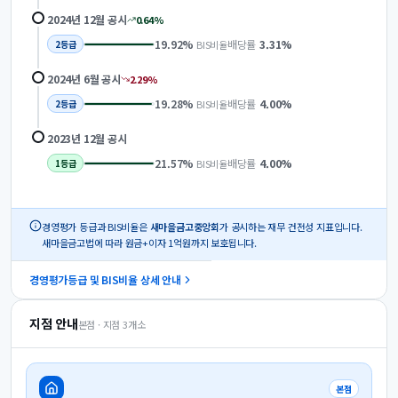
2024년 12월
공시
0.64
%
19.92
%
배당률
3.31
%
BIS비율
2
등급
2024년 6월
공시
2.29
%
19.28
%
배당률
4.00
%
BIS비율
2
등급
2023년 12월
공시
21.57
%
배당률
4.00
%
BIS비율
1
등급
경영평가 등급과 BIS비율은
새마을금고중앙회
가 공시하는 재무 건전성 지표입니다.
새마을금고법에 따라 원금+이자 1억원까지 보호됩니다.
경영평가등급 및 BIS비율 상세 안내
지점 안내
본점 · 지점
3
개소
본점