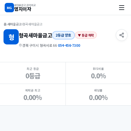
새마을금고 금리비교
MG
엠지이자
홈
›
새마을금고
›
형곡새마을금고
형곡
새마을금고
형
2등급 양호
▼ 등급 하락
경북 구미시 형곡서로 66
·
054-456-7300
지점 핵심 지표 요약
최근 등급
BIS비율
0등급
0.0%
예탁금 최고
배당률
0.00%
0.00%
Loading
Ad...