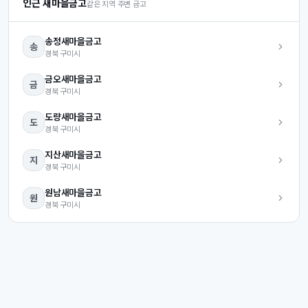
인근 새마을금고
같은 지역 주변 금고
송정
새마을금고
송
경북
구미시
금오
새마을금고
금
경북
구미시
도량
새마을금고
도
경북
구미시
지산
새마을금고
지
경북
구미시
원남
새마을금고
원
경북
구미시