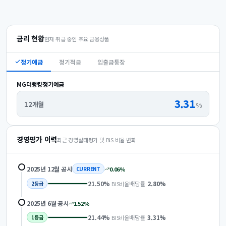
금리 현황
현재 취급 중인 주요 금융상품
정기예금
정기적금
입출금통장
MG더뱅킹정기예금
3.31
12개월
%
경영평가 이력
최근 경영실태평가 및 BIS 비율 변화
2025년 12월
공시
0.06
%
CURRENT
21.50
%
배당률
2.80
%
BIS비율
2
등급
2025년 6월
공시
1.52
%
21.44
%
배당률
3.31
%
BIS비율
1
등급