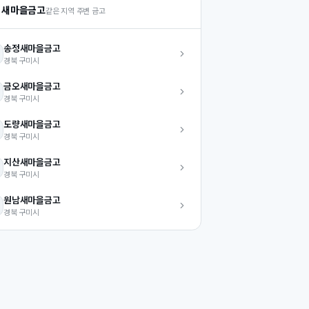
 새마을금고
같은 지역 주변 금고
송정
새마을금고
경북
구미시
금오
새마을금고
경북
구미시
도량
새마을금고
경북
구미시
지산
새마을금고
경북
구미시
원남
새마을금고
경북
구미시