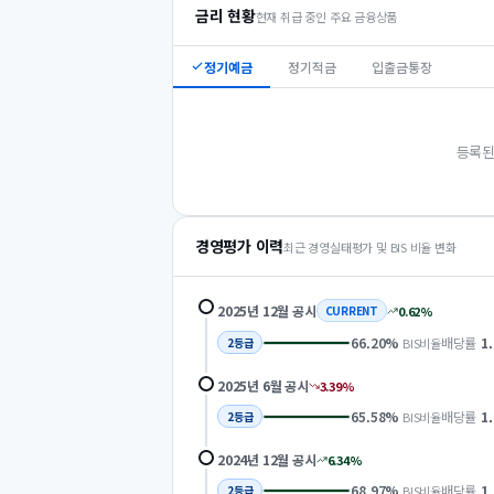
금리 현황
현재 취급 중인 주요 금융상품
정기예금
정기적금
입출금통장
등록된
경영평가 이력
최근 경영실태평가 및 BIS 비율 변화
2025년 12월
공시
0.62
%
CURRENT
66.20
%
배당률
1
BIS비율
2
등급
2025년 6월
공시
3.39
%
65.58
%
배당률
1
BIS비율
2
등급
2024년 12월
공시
6.34
%
68.97
%
배당률
1
BIS비율
2
등급