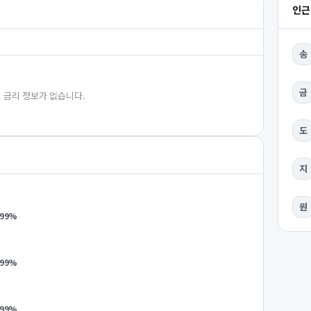
인근
송
금
 금리 정보가 없습니다.
도
지
원
.99
%
.99
%
.99
%