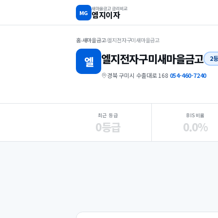
새마을금고 금리비교
MG
엠지이자
홈
›
새마을금고
›
엘지전자구미새마을금고
엘지전자구미
새마을금고
엘
2
경북 구미시 수출대로 168
·
054-460-7240
지점 핵심 지표 요약
최근 등급
BIS비율
0등급
0.0%
Loading
Ad...