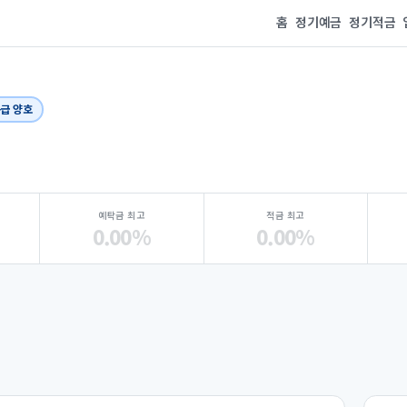
홈
정기예금
정기적금
등급 양호
예탁금 최고
적금 최고
0.00%
0.00%