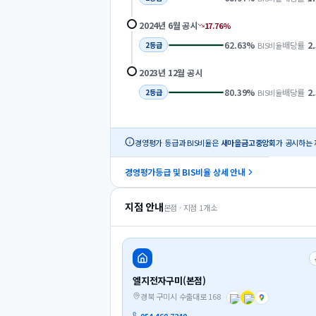
2024년 6월
공시
17.76
%
62.63
%
배당률
2
BIS비율
2
등급
2023년 12월
공시
80.39
%
배당률
2
BIS비율
2
등급
경영평가 등급과 BIS비율은
새마을금고중앙회
가 공시하는 
경영평가등급 및 BIS비율 상세 안내
지점 안내
본점 · 지점
1
개소
엘지전자구미(본점)
경북 구미시 수출대로 168
054-460-7240