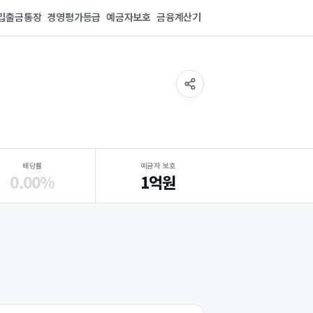
입출금통장
경영평가등급
예금자보호
금융계산기
배당률
예금자 보호
0.00%
1억원