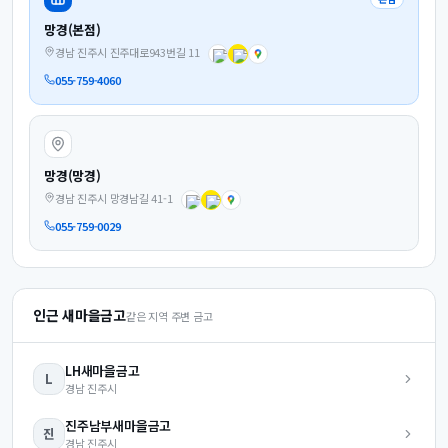
망경(본점)
경남 진주시 진주대로943번길 11
055-759-4060
망경(망경)
경남 진주시 망경남길 41-1
055-759-0029
인근 새마을금고
같은 지역 주변 금고
LH
새마을금고
L
경남
진주시
진주남부
새마을금고
진
경남
진주시