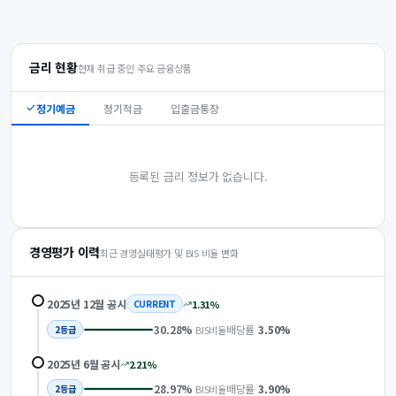
금리 현황
현재 취급 중인 주요 금융상품
정기예금
정기적금
입출금통장
등록된 금리 정보가 없습니다.
경영평가 이력
최근 경영실태평가 및 BIS 비율 변화
2025년 12월
공시
1.31
%
CURRENT
30.28
%
배당률
3.50
%
BIS비율
2
등급
2025년 6월
공시
2.21
%
28.97
%
배당률
3.90
%
BIS비율
2
등급