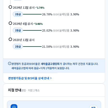
2024년 12월
공시
1.74
%
26.76
%
배당률
3.90
%
BIS비율
2
등급
2024년 6월
공시
3.46
%
25.02
%
배당률
3.90
%
BIS비율
2
등급
2023년 12월
공시
21.56
%
배당률
3.90
%
BIS비율
2
등급
경영평가 등급과 BIS비율은
새마을금고중앙회
가 공시하는 재무 건전성 지표입니다.
새마을금고법에 따라 원금+이자 1억원까지 보호됩니다.
경영평가등급 및 BIS비율 상세 안내
지점 안내
본점 · 지점
2
개소
본점