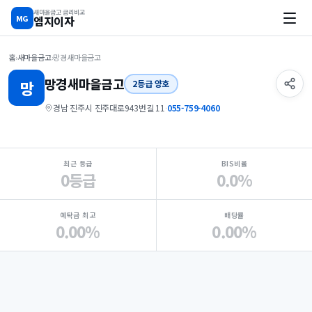
새마을금고 금리비교
MG
엠지이자
홈
›
새마을금고
›
망경새마을금고
망경
새마을금고
망
2등급 양호
경남 진주시 진주대로943번길 11
·
055-759-4060
지점 핵심 지표 요약
최근 등급
BIS비율
0등급
0.0%
예탁금 최고
배당률
0.00%
0.00%
Loading
Ad...