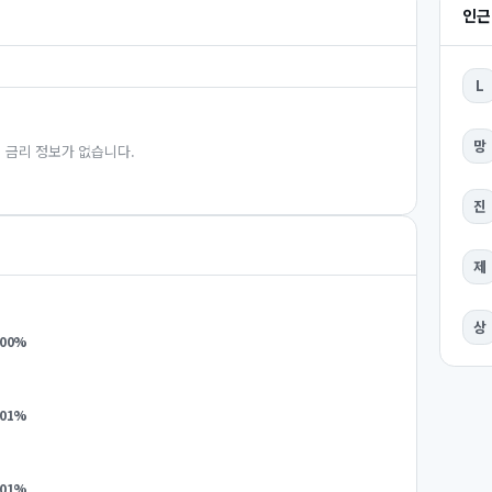
인근
L
망
 금리 정보가 없습니다.
진
제
상
.00
%
.01
%
.01
%