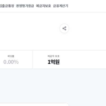
입출금통장
경영평가등급
예금자보호
금융계산기
배당률
예금자 보호
0.00%
1억원