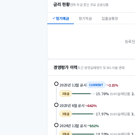
금리 현황
현재 취급 중인 주요 금융상품
정기예금
정기적금
입출금통장
등록된
경영평가 이력
최근 경영실태평가 및 BIS 비율 변화
2025년 12월
공시
2.21
%
CURRENT
15.76
%
배당률
2
BIS비율
3
등급
2025년 6월
공시
0.62
%
17.97
%
배당률
3
BIS비율
3
등급
2024년 12월
공시
0.52
%
18.59
%
배당률
3
BIS비율
3
등급