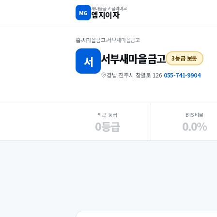
새마을금고 금리비교
MG
엠지이자
홈
›
새마을금고
›
서부새마을금고
서부
새마을금고
서
3등급 보통
경남 진주시 창렬로 126
·
055-741-9904
지점 핵심 지표 요약
최근 등급
BIS비율
0등급
0.0%
Loading
Ad...