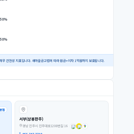
.50
%
.50
%
재무 건전성 지표입니다. 새마을금고법에 따라 원금+이자 1억원까지 보호됩니다.
본점
서부(상봉한주)
경남 진주시 진주대로1208번길 16
055-747-7710