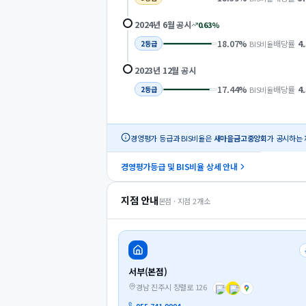
2024년 6월
공시
0.63
%
18.07
%
배당률
4
BIS비율
2
등급
2023년 12월
공시
17.44
%
배당률
4
BIS비율
2
등급
경영평가 등급과 BIS비율은
새마을금고중앙회
가 공시하는 
경영평가등급 및 BIS비율 상세 안내
지점 안내
본점 · 지점
2
개소
서부(본점)
경남 진주시 창렬로 126
055-741-9904