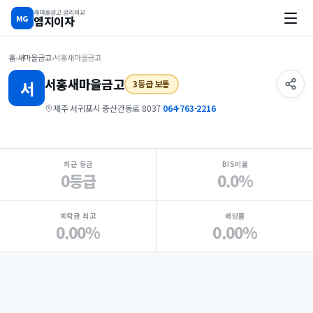
새마을금고 금리비교
MG
엠지이자
홈
›
새마을금고
›
서홍새마을금고
서홍
새마을금고
서
3등급 보통
제주 서귀포시 중산간동로 8037
·
064-763-2216
지점 핵심 지표 요약
최근 등급
BIS비율
0등급
0.0%
예탁금 최고
배당률
0.00%
0.00%
Loading
Ad...