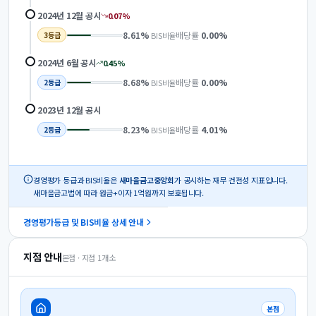
2024년 12월
공시
0.07
%
8.61
%
배당률
0.00
%
BIS비율
3
등급
2024년 6월
공시
0.45
%
8.68
%
배당률
0.00
%
BIS비율
2
등급
2023년 12월
공시
8.23
%
배당률
4.01
%
BIS비율
2
등급
경영평가 등급과 BIS비율은
새마을금고중앙회
가 공시하는 재무 건전성 지표입니다.
새마을금고법에 따라 원금+이자 1억원까지 보호됩니다.
경영평가등급 및 BIS비율 상세 안내
지점 안내
본점 · 지점
1
개소
본점