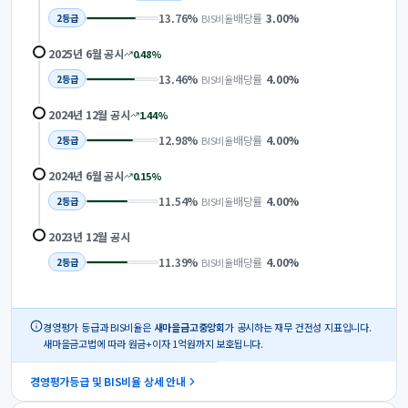
13.76
%
배당률
3.00
%
BIS비율
2
등급
2025년 6월
공시
0.48
%
13.46
%
배당률
4.00
%
BIS비율
2
등급
2024년 12월
공시
1.44
%
12.98
%
배당률
4.00
%
BIS비율
2
등급
2024년 6월
공시
0.15
%
11.54
%
배당률
4.00
%
BIS비율
2
등급
2023년 12월
공시
11.39
%
배당률
4.00
%
BIS비율
2
등급
경영평가 등급과 BIS비율은
새마을금고중앙회
가 공시하는 재무 건전성 지표입니다.
새마을금고법에 따라 원금+이자 1억원까지 보호됩니다.
경영평가등급 및 BIS비율 상세 안내