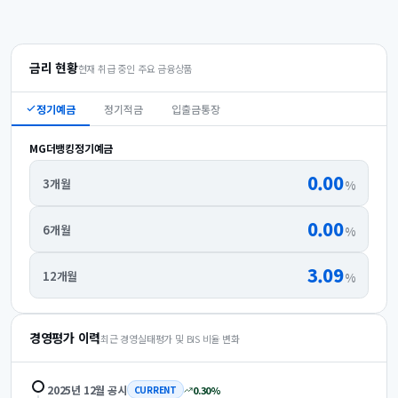
금리 현황
현재 취급 중인 주요 금융상품
정기예금
정기적금
입출금통장
MG더뱅킹정기예금
0.00
3개월
%
0.00
6개월
%
3.09
12개월
%
경영평가 이력
최근 경영실태평가 및 BIS 비율 변화
2025년 12월
공시
0.30
%
CURRENT