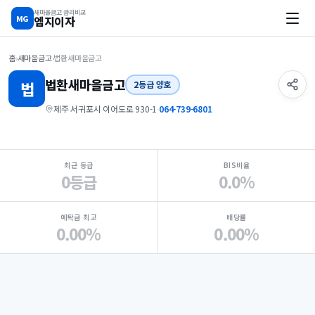
새마을금고 금리비교
MG
엠지이자
홈
›
새마을금고
›
법환새마을금고
법환
새마을금고
법
2등급 양호
제주 서귀포시 이어도로 930-1
·
064-739-6801
지점 핵심 지표 요약
최근 등급
BIS비율
0등급
0.0%
예탁금 최고
배당률
0.00%
0.00%
Loading
Ad...