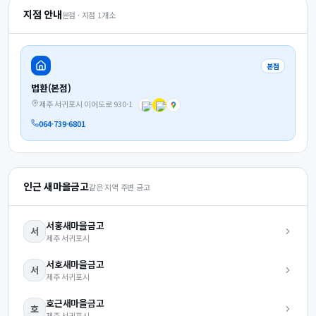
지점 안내
본점 · 지점
1
개소
본점
법환(본점)
제주 서귀포시 이어도로 930-1
064-739-6801
인근 새마을금고
같은 지역 주변 금고
서홍
새마을금고
서
제주
서귀포시
서호
새마을금고
서
제주
서귀포시
호근
새마을금고
호
제주
서귀포시