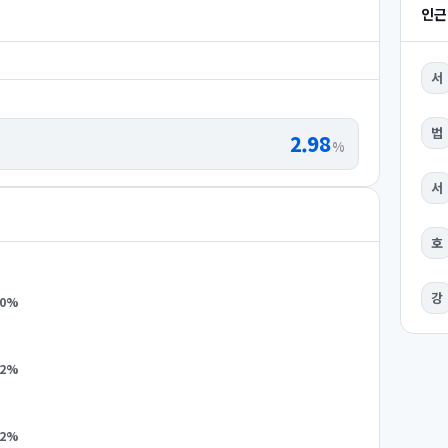
인근
서
법
2.98
%
서
호
강
0
%
2
%
2
%